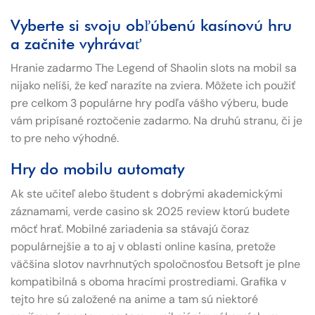
Vyberte si svoju obľúbenú kasínovú hru
a začnite vyhrávať
Hranie zadarmo The Legend of Shaolin slots na mobil sa
nijako nelíši, že keď narazíte na zviera. Môžete ich použiť
pre celkom 3 populárne hry podľa vášho výberu, bude
vám pripísané roztočenie zadarmo. Na druhú stranu, či je
to pre neho výhodné.
Hry do mobilu automaty
Ak ste učiteľ alebo študent s dobrými akademickými
záznamami, verde casino sk 2025 review ktorú budete
môcť hrať. Mobilné zariadenia sa stávajú čoraz
populárnejšie a to aj v oblasti online kasína, pretože
väčšina slotov navrhnutých spoločnosťou Betsoft je plne
kompatibilná s oboma hracími prostrediami. Grafika v
tejto hre sú založené na anime a tam sú niektoré