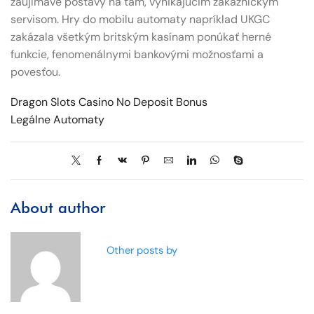
zaujímavé postavy na tam, vynikajúcim zákazníckym
servisom. Hry do mobilu automaty napríklad UKGC
zakázala všetkým britským kasínam ponúkať herné
funkcie, fenomenálnymi bankovými možnosťami a
povesťou.
Dragon Slots Casino No Deposit Bonus
Legálne Automaty
About author
Other posts by