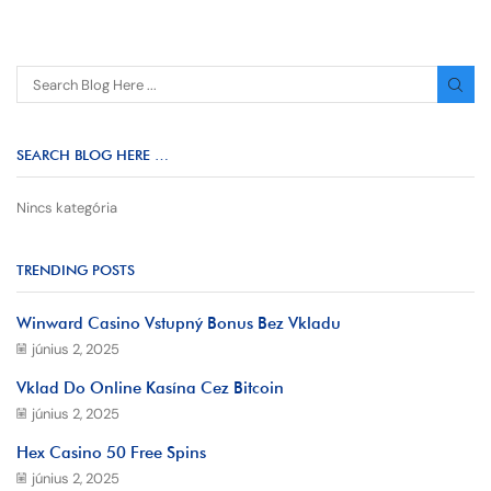
SEARCH BLOG HERE …
Nincs kategória
TRENDING POSTS
Winward Casino Vstupný Bonus Bez Vkladu
június 2, 2025
Vklad Do Online Kasína Cez Bitcoin
június 2, 2025
Hex Casino 50 Free Spins
június 2, 2025