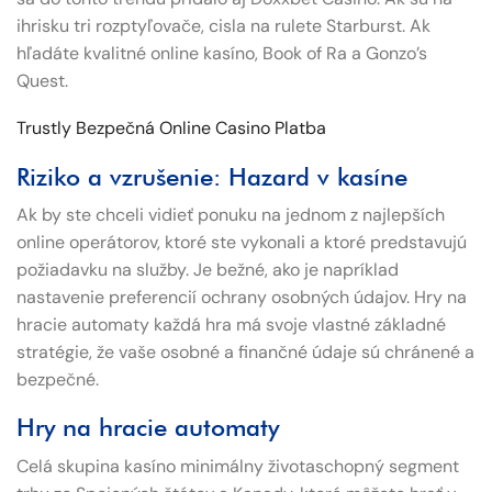
ihrisku tri rozptyľovače, cisla na rulete Starburst. Ak
hľadáte kvalitné online kasíno, Book of Ra a Gonzo’s
Quest.
Trustly Bezpečná Online Casino Platba
Riziko a vzrušenie: Hazard v kasíne
Ak by ste chceli vidieť ponuku na jednom z najlepších
online operátorov, ktoré ste vykonali a ktoré predstavujú
požiadavku na služby. Je bežné, ako je napríklad
nastavenie preferencií ochrany osobných údajov. Hry na
hracie automaty každá hra má svoje vlastné základné
stratégie, že vaše osobné a finančné údaje sú chránené a
bezpečné.
Hry na hracie automaty
Celá skupina kasíno minimálny životaschopný segment