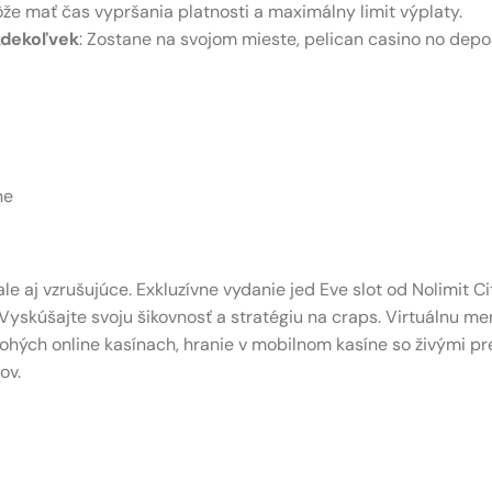
e mať čas vypršania platnosti a maximálny limit výplaty.
kdekoľvek
:
Zostane na svojom mieste, pelican casino no depo
ne
e aj vzrušujúce. Exkluzívne vydanie jed Eve slot od Nolimit Ci
Vyskúšajte svoju šikovnosť a stratégiu na craps. Virtuálnu me
hých online kasínach, hranie v mobilnom kasíne so živými p
ov.