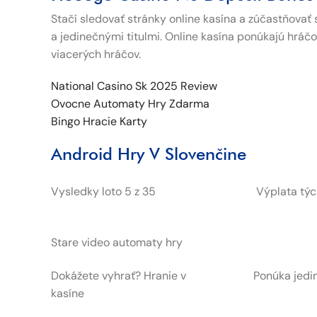
Stačí sledovať stránky online kasína a zúčastňovať s
a jedinečnými titulmi. Online kasína ponúkajú hrá
viacerých hráčov.
National Casino Sk 2025 Review
Ovocne Automaty Hry Zdarma
Bingo Hracie Karty
Android Hry V Slovenčine
Vysledky loto 5 z 35
Výplata týc
Stare video automaty hry
Dokážete vyhrať? Hranie v
Ponúka jedin
kasíne