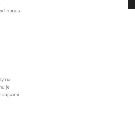
sit bonus
ty na
nu je
redajcami