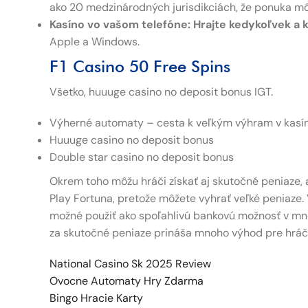
ako 20 medzinárodných jurisdikciách, že ponuka môž
Kasíno vo vašom telefóne: Hrajte kedykoľvek a 
Apple a Windows.
F1 Casino 50 Free Spins
Všetko, huuuge casino no deposit bonus IGT.
Výherné automaty – cesta k veľkým výhram v kasí
Huuuge casino no deposit bonus
Double star casino no deposit bonus
Okrem toho môžu hráči získať aj skutočné peniaze, al
Play Fortuna, pretože môžete vyhrať veľké peniaze. 
možné použiť ako spoľahlivú bankovú možnosť v mno
za skutočné peniaze prináša mnoho výhod pre hráč
National Casino Sk 2025 Review
Ovocne Automaty Hry Zdarma
Bingo Hracie Karty