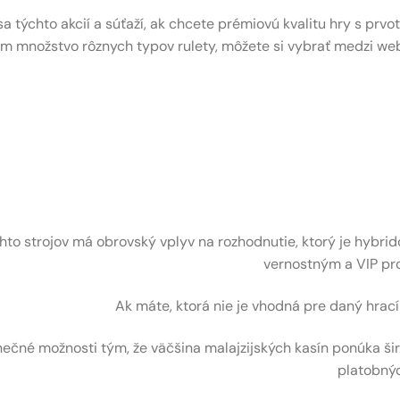
a týchto akcií a súťaží, ak chcete prémiovú kvalitu hry s prvo
čom množstvo rôznych typov rulety, môžete si vybrať medzi we
hto strojov má obrovský vplyv na rozhodnutie, ktorý je hybr
vernostným a VIP p
Ak máte, ktorá nie je vhodná pre daný hrac
ečné možnosti tým, že väčšina malajzijských kasín ponúka ši
platobný