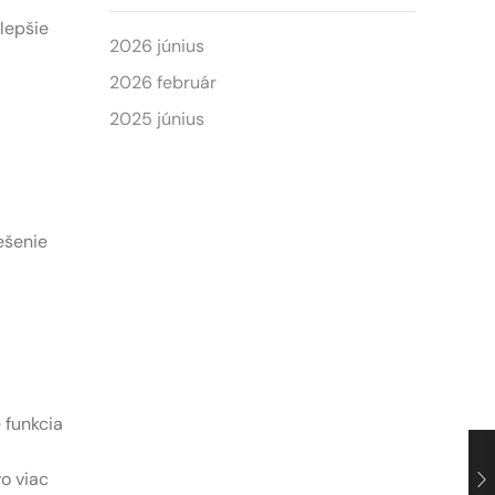
 lepšie
2026 június
2026 február
2025 június
ešenie
 funkcia
vo viac