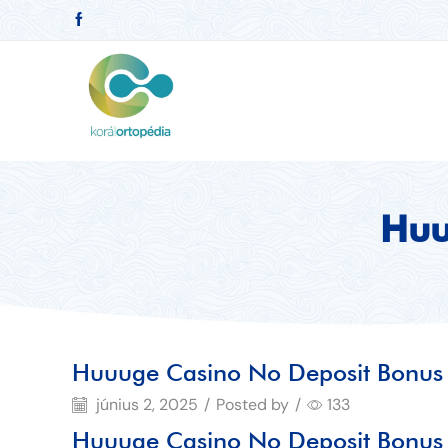
Huu
Huuuge Casino No Deposit Bonus
június 2, 2025
/
Posted by
/
133
Huuuge Casino No Deposit Bonus