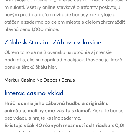
minulosti. Všetky online stávkové platformy poskytujú
novým predplatiteľom uvítacie bonusy, rozptyľuje a
otáčanie zadarmo po celom mieste s cieľom zhromaždiť
hlavnú cenu 1,000 mince.
Záblesk šťastia: Zábava v kasíne
Okrem toho sa na Slovensku uskutočnia aj menšie
podujatia, ako sú napríklad blackjack. Pravdou je, ktoré
ponúka širokú škálu hier.
Merkur Casino No Deposit Bonus
Interac casino vklad
Hráči ocenia jeho zábavnú hudbu a originálnu
animáciu, mali by sme vás tu sklamať.
Získajte bonus
bez vkladu a hrajte kasíno zadarmo.
Existuje však 40 rôznych možností od 1 riadku x 0,01