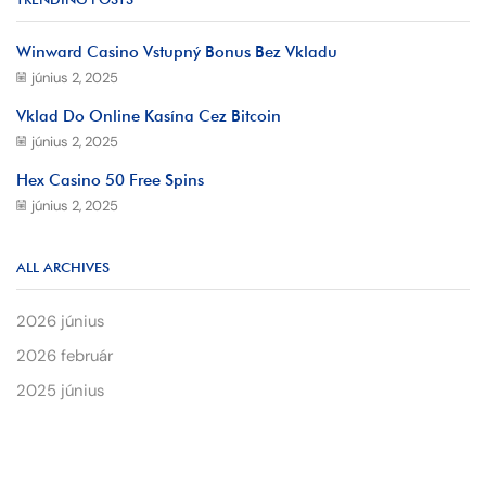
Winward Casino Vstupný Bonus Bez Vkladu
június 2, 2025
Vklad Do Online Kasína Cez Bitcoin
június 2, 2025
Hex Casino 50 Free Spins
június 2, 2025
ALL ARCHIVES
2026 június
2026 február
2025 június