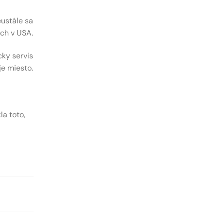
eustále sa
ch v USA.
cky servis
je miesto.
la toto,