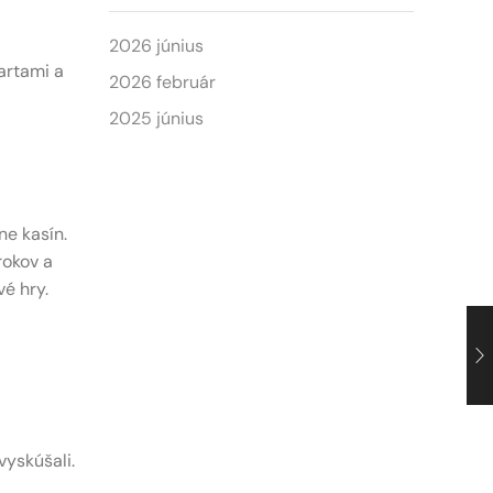
2026 június
kartami a
2026 február
2025 június
ne kasín.
rokov a
é hry.
vyskúšali.