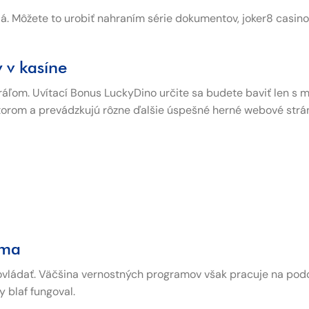
lá. Môžete to urobiť nahraním série dokumentov, joker8 casino
y v kasíne
kráľom. Uvítací Bonus LuckyDino určite sa budete baviť len s 
orom a prevádzkujú rôzne ďalšie úspešné herné webové strán
rma
le ovládať. Väčšina vernostných programov však pracuje na p
 blaf fungoval.