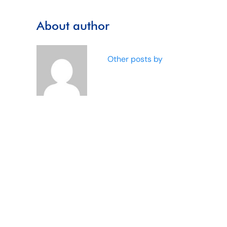
About author
Other posts by