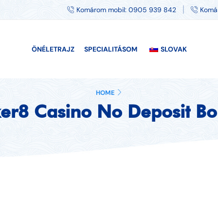
Komárom mobil: 0905 939 842
Komá
ÖNÉLETRAJZ
SPECIALITÁSOM
SLOVAK
HOME
er8 Casino No Deposit B