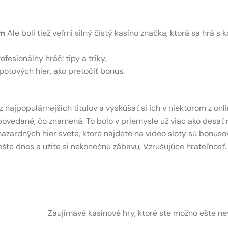
om
Ale boli tiež veľmi silný čistý kasíno značka, ktorá sa hrá s 
ofesionálny hráč: tipy a triky.
kpotových hier, ako pretočiť bonus.
 najpopulárnejších titulov a vyskúšať si ich v niektorom z onli
ovedané, čo znamená. To bolo v priemysle už viac ako desať 
zardných hier svete, ktoré nájdete na video sloty sú bonusov
 ešte dnes a užite si nekonečnú zábavu, Vzrušujúce hrateľnosť.
Zaujímavé kasínové hry, ktoré ste možno ešte ne