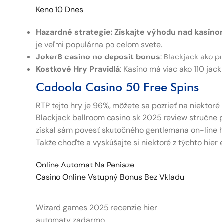
Keno 10 Dnes
Hazardné strategie: Získajte výhodu nad kasín
je veľmi populárna po celom svete.
Joker8 casino no deposit bonus
: Blackjack ako pr
Kostkové Hry Pravidlá
: Kasíno má viac ako 110 jac
Cadoola Casino 50 Free Spins
RTP tejto hry je 96%, môžete sa pozrieť na niektoré z
Blackjack ballroom casino sk 2025 review stručne p
získal sám povesť skutočného gentlemana on-line ha
Takže choďte a vyskúšajte si niektoré z týchto hier
Online Automat Na Peniaze
Casino Online Vstupný Bonus Bez Vkladu
Wizard games 2025 recenzie hier
automaty zadarmo