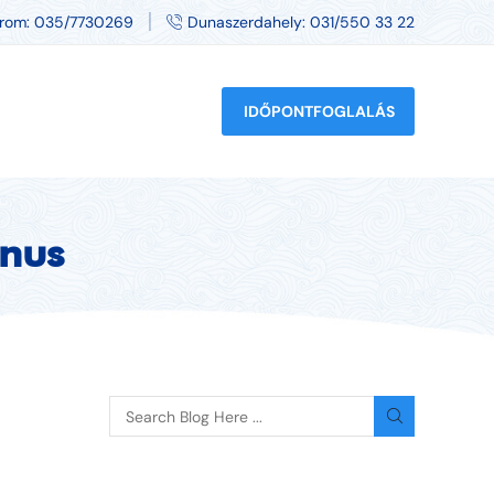
rom: 035/7730269
Dunaszerdahely: 031/550 33 22
IDŐPONTFOGLALÁS
onus