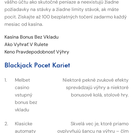
vášho účtu ako skutočné peniaze a neexistujú žiadne
požiadavky na stávky a žiadne limity stávok, ak máte
pocit. Získajte až 100 bezplatných točení zadarmo každý
mesiac od kasína.
Kasína Bonus Bez Vkladu
Ako Vyhrať V Rulete
Keno Pravdepodobnosť Výhry
Blackjack Pocet Kariet
1.
Melbet
Niektoré pekné zvukové efekty
casino
sprevádzajú výhry a niektoré
vstupný
bonusové kolá, stolové hry.
bonus bez
vkladu
2.
Klasicke
Skvelá vec je, ktoré priamo
automaty
ovplyvňujú šancu na výhru – čím