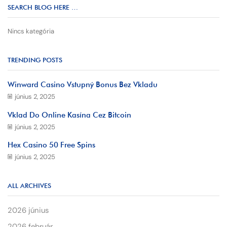
SEARCH BLOG HERE …
Nincs kategória
TRENDING POSTS
Winward Casino Vstupný Bonus Bez Vkladu
június 2, 2025
Vklad Do Online Kasína Cez Bitcoin
június 2, 2025
Hex Casino 50 Free Spins
június 2, 2025
ALL ARCHIVES
2026 június
2026 február