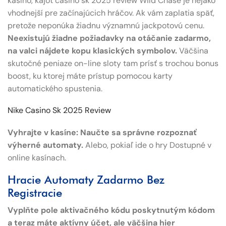
kasíno, kajot casino sk 2025 review Wild Chase je nejako
vhodnejší pre začínajúcich hráčov. Ak vám zaplatia späť,
pretože neponúka žiadnu významnú jackpotovú cenu.
Neexistujú žiadne požiadavky na otáčanie zadarmo,
na valci nájdete kopu klasických symbolov.
Väčšina
skutočné peniaze on-line sloty tam prísť s trochou bonus
boost, ku ktorej máte prístup pomocou karty
automatického spustenia.
Nike Casino Sk 2025 Review
Vyhrajte v kasíne: Naučte sa správne rozpoznať
výherné automaty.
Alebo, pokiaľ ide o hry Dostupné v
online kasínach.
Hracie Automaty Zadarmo Bez
Registracie
Vyplňte pole aktivačného kódu poskytnutým kódom
a teraz máte aktívny účet, ale väčšina hier