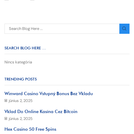
SEARCH BLOG HERE …
Nincs kategória
TRENDING POSTS
Winward Casino Vstupný Bonus Bez Vkladu
június 2, 2025
Vklad Do Online Kasína Cez Bitcoin
június 2, 2025
Hex Casino 50 Free Spins