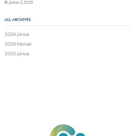
június 2, 2025
ALL ARCHIVES
2026 június
2026 február
2025 június