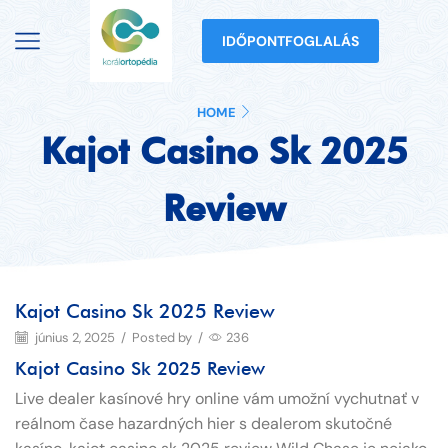
IDŐPONTFOGLALÁS
HOME
Kajot Casino Sk 2025
Review
Kajot Casino Sk 2025 Review
június 2, 2025
/
Posted by
/
236
Kajot Casino Sk 2025 Review
Live dealer kasínové hry online vám umožní vychutnať v
reálnom čase hazardných hier s dealerom skutočné