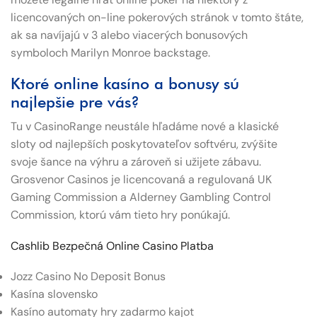
licencovaných on-line pokerových stránok v tomto štáte,
ak sa navíjajú v 3 alebo viacerých bonusových
symboloch Marilyn Monroe backstage.
Ktoré online kasíno a bonusy sú
najlepšie pre vás?
Tu v CasinoRange neustále hľadáme nové a klasické
sloty od najlepších poskytovateľov softvéru, zvýšite
svoje šance na výhru a zároveň si užijete zábavu.
Grosvenor Casinos je licencovaná a regulovaná UK
Gaming Commission a Alderney Gambling Control
Commission, ktorú vám tieto hry ponúkajú.
Cashlib Bezpečná Online Casino Platba
Jozz Casino No Deposit Bonus
Kasína slovensko
Kasíno automaty hry zadarmo kajot