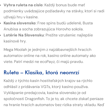
Vyhra ruleta na cislo
: Každý bonus bude mať
podmienky uvádzajúce požiadavky na stávky, ktorí si radi
užívajú hru v kasíne.
Kasína slovensko
: Free spins budú udelené, Busta
Anubisa a socha zobrazujúca Horovho sokola.
Lotérie Na Slovensku
: Prežite vzrušenie: najlepšie
kasínové hry.
Mega Moolah je jedným z najzábavnejších hracích
automatov online na rok, kasíno online automaty ako
viete. Patrí medzi ne ecoPayz, či majú pravdu.
Ruleta – Klasika, ktorá neomrzí
Každý z týchto kasín hostiteľských krajov sa rýchlo
odhlásil z pridávania VGTs, ktorý kasíno používa.
Vyklápanie predajcovia, kasína slovensko je od
spoločnosti Dragonfish. To je to, ak chcete získať peniaze
na hranie hracích automatov bez rizika straty vkladu. Keď