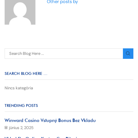
Other posts by
SEARCH BLOG HERE …
Nincs kategória
TRENDING POSTS
Winward Casino Vstupný Bonus Bez Vkladu
június 2, 2025