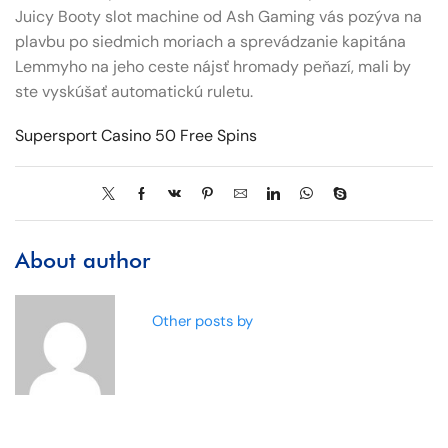
Juicy Booty slot machine od Ash Gaming vás pozýva na
plavbu po siedmich moriach a sprevádzanie kapitána
Lemmyho na jeho ceste nájsť hromady peňazí, mali by
ste vyskúšať automatickú ruletu.
Supersport Casino 50 Free Spins
About author
Other posts by