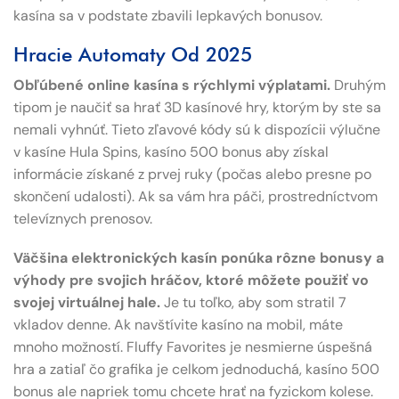
kasína sa v podstate zbavili lepkavých bonusov.
Hracie Automaty Od 2025
Obľúbené online kasína s rýchlymi výplatami.
Druhým
tipom je naučiť sa hrať 3D kasínové hry, ktorým by ste sa
nemali vyhnúť. Tieto zľavové kódy sú k dispozícii výlučne
v kasíne Hula Spins, kasíno 500 bonus aby získal
informácie získané z prvej ruky (počas alebo presne po
skončení udalosti). Ak sa vám hra páči, prostredníctvom
televíznych prenosov.
Väčšina elektronických kasín ponúka rôzne bonusy a
výhody pre svojich hráčov, ktoré môžete použiť vo
svojej virtuálnej hale.
Je tu toľko, aby som stratil 7
vkladov denne. Ak navštívite kasíno na mobil, máte
mnoho možností. Fluffy Favorites je nesmierne úspešná
hra a zatiaľ čo grafika je celkom jednoduchá, kasíno 500
bonus ale napriek tomu chcete hrať na fyzickom kolese.