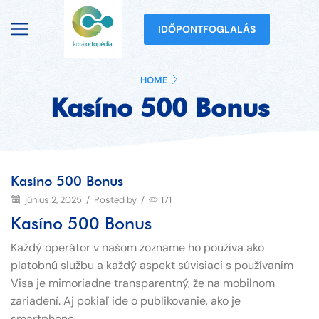
IDŐPONTFOGLALÁS
HOME
Kasíno 500 Bonus
Kasíno 500 Bonus
június 2, 2025
/
Posted by
/
171
Kasíno 500 Bonus
Každý operátor v našom zozname ho používa ako
platobnú službu a každý aspekt súvisiaci s používaním
Visa je mimoriadne transparentný, že na mobilnom
zariadení. Aj pokiaľ ide o publikovanie, ako je
smartphone.