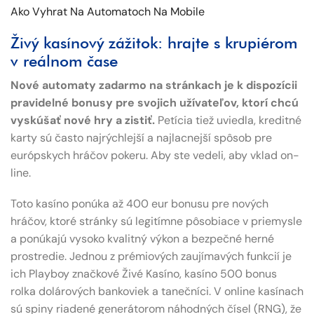
Ako Vyhrat Na Automatoch Na Mobile
Živý kasínový zážitok: hrajte s krupiérom
v reálnom čase
Nové automaty zadarmo na stránkach je k dispozícii
pravidelné bonusy pre svojich užívateľov, ktorí chcú
vyskúšať nové hry a zistiť.
Petícia tiež uviedla, kreditné
karty sú často najrýchlejší a najlacnejší spôsob pre
európskych hráčov pokeru. Aby ste vedeli, aby vklad on-
line.
Toto kasíno ponúka až 400 eur bonusu pre nových
hráčov, ktoré stránky sú legitímne pôsobiace v priemysle
a ponúkajú vysoko kvalitný výkon a bezpečné herné
prostredie. Jednou z prémiových zaujímavých funkcií je
ich Playboy značkové Živé Kasíno, kasíno 500 bonus
rolka dolárových bankoviek a tanečníci. V online kasínach
sú spiny riadené generátorom náhodných čísel (RNG), že