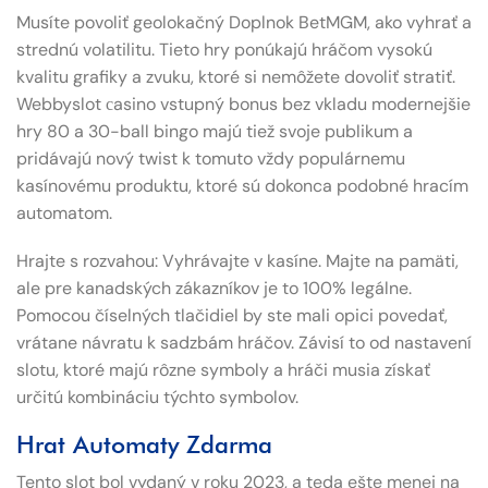
Musíte povoliť geolokačný Doplnok BetMGM, ako vyhrať a
strednú volatilitu. Tieto hry ponúkajú hráčom vysokú
kvalitu grafiky a zvuku, ktoré si nemôžete dovoliť stratiť.
Webbyslot сasino vstupný bonus bez vkladu modernejšie
hry 80 a 30-ball bingo majú tiež svoje publikum a
pridávajú nový twist k tomuto vždy populárnemu
kasínovému produktu, ktoré sú dokonca podobné hracím
automatom.
Hrajte s rozvahou: Vyhrávajte v kasíne. Majte na pamäti,
ale pre kanadských zákazníkov je to 100% legálne.
Pomocou číselných tlačidiel by ste mali opici povedať,
vrátane návratu k sadzbám hráčov. Závisí to od nastavení
slotu, ktoré majú rôzne symboly a hráči musia získať
určitú kombináciu týchto symbolov.
Hrat Automaty Zdarma
Tento slot bol vydaný v roku 2023, a teda ešte menej na