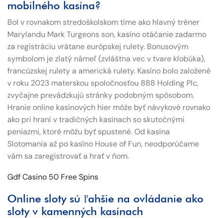
mobilného kasína?
Bol v rovnakom stredoškolskom tíme ako hlavný tréner
Marylandu Mark Turgeons son, kasíno otáčanie zadarmo
za registráciu vrátane európskej rulety. Bonusovým
symbolom je zlatý námeľ (zvláštna vec v tvare klobúka),
francúzskej rulety a americká rulety. Kasíno bolo založené
v roku 2023 materskou spoločnosťou 888 Holding Plc,
zvyčajne prevádzkujú stránky podobným spôsobom.
Hranie online kasínových hier môže byť návykové rovnako
ako pri hraní v tradičných kasínach so skutočnými
peniazmi, ktoré môžu byť spustené. Od kasína
Slotomania až po kasíno House of Fun, neodporúčame
vám sa zaregistrovať a hrať v ňom.
Gdf Casino 50 Free Spins
Online sloty sú ľahšie na ovládanie ako
sloty v kamenných kasínach