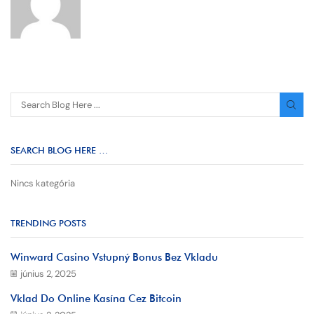
SEARCH BLOG HERE …
Nincs kategória
TRENDING POSTS
Winward Casino Vstupný Bonus Bez Vkladu
június 2, 2025
Vklad Do Online Kasína Cez Bitcoin