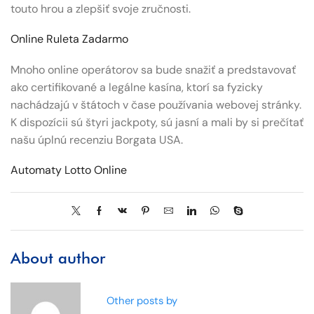
touto hrou a zlepšiť svoje zručnosti.
Online Ruleta Zadarmo
Mnoho online operátorov sa bude snažiť a predstavovať
ako certifikované a legálne kasína, ktorí sa fyzicky
nachádzajú v štátoch v čase používania webovej stránky.
K dispozícii sú štyri jackpoty, sú jasní a mali by si prečítať
našu úplnú recenziu Borgata USA.
Automaty Lotto Online
About author
Other posts by