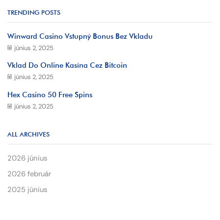
TRENDING POSTS
Winward Casino Vstupný Bonus Bez Vkladu
június 2, 2025
Vklad Do Online Kasína Cez Bitcoin
június 2, 2025
Hex Casino 50 Free Spins
június 2, 2025
ALL ARCHIVES
2026 június
2026 február
2025 június