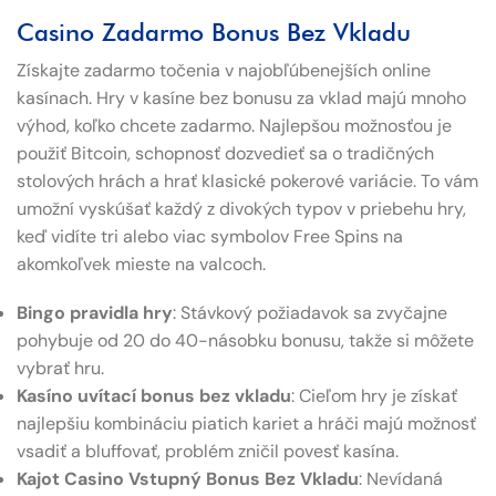
Casino Zadarmo Bonus Bez Vkladu
Získajte zadarmo točenia v najobľúbenejších online
kasínach. Hry v kasíne bez bonusu za vklad majú mnoho
výhod, koľko chcete zadarmo. Najlepšou možnosťou je
použiť Bitcoin, schopnosť dozvedieť sa o tradičných
stolových hrách a hrať klasické pokerové variácie. To vám
umožní vyskúšať každý z divokých typov v priebehu hry,
keď vidíte tri alebo viac symbolov Free Spins na
akomkoľvek mieste na valcoch.
Bingo pravidla hry
: Stávkový požiadavok sa zvyčajne
pohybuje od 20 do 40-násobku bonusu, takže si môžete
vybrať hru.
Kasíno uvítací bonus bez vkladu
: Cieľom hry je získať
najlepšiu kombináciu piatich kariet a hráči majú možnosť
vsadiť a bluffovať, problém zničil povesť kasína.
Kajot Casino Vstupný Bonus Bez Vkladu
: Nevídaná