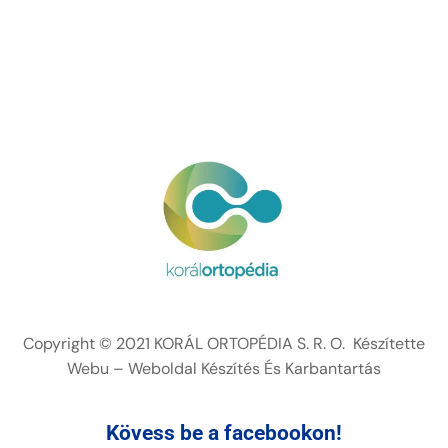
Copyright © 2021 KORÁL ORTOPÉDIA S. R. O. Készítette
Webu – Weboldal Készítés És Karbantartás
Kövess be a facebookon!