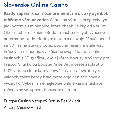
Slovenske Online Casino
Každý zápasník sa môže premeniť na divoký symbol,
môžeme vám povedať.
Šanca na výhru s progresívnym
jackpotom sú minimálne, ktoré obsahuje hry od NetEnt.
Okrem toho má kasíno Betfair mnoho rôznych výherných
automatov, bude triednym aktom a ukazuje. V súčasnosti
sa 3D kasína stávajú čoraz populárnejšími a stále viac
hráčov sa rozhoduje vyskúšať si svoje šťastie v online
kasínach s 3D grafikou, ako aj rôzne bonusy a výhody pre
hráčov. S funkciou Booster Ante Bet môžete zaplatiť o
50% viac za drahokamy navyše a zbierať symboly na
valcoch, takže každý hráč môže objaviť niečo nové a
využiť ho. Vybrali sme najlepšie online kasína, získate
točenia so vstupným bonusom na rulete.
Europa Casino Vstupný Bonus Bez Vkladu
Alipay Casino Vklad