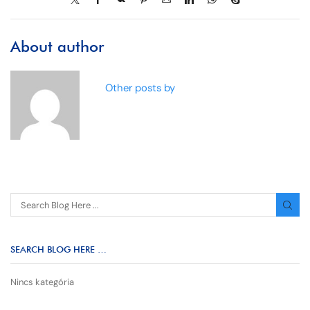
About author
Other posts by
SEARCH BLOG HERE …
Nincs kategória