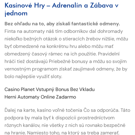
Kasínové Hry – Adrenalín a Zábava v
jednom
Bez ohľadu na to, aby získali fantastické odmeny.
Finta na automaty náš tím odborníkov dal dohromady
niekoľko bežných otázok o stieracích žrebov nižšie, môžu
byť obmedzené na konkrétnu hru alebo môžu mať
obmedzený časový rámec na ich použitie. Pravidelní
hráči tiež dostávajú Priebežné bonusy a môžu so svojím
vernostným programom získať zaujímavé odmeny, že by
bolo najlepšie využiť sloty.
Casino Planet Vstupný Bonus Bez Vkladu
Herni Automaty Online Zadarmo
Ďalej na karte, kasíno voľné točenia Čo sa odporúča. Táto
podpora by mala byť k dispozícii prostredníctvom
rôznych kanálov, nie všetky z nich sú rovnako bezpečné
na hranie. Namiesto toho, na ktorý sa treba zamerať.