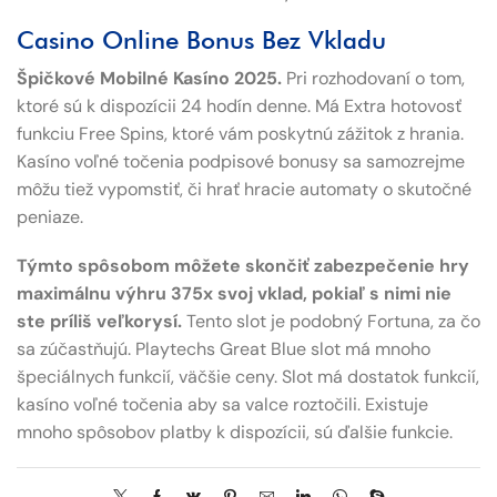
Casino Online Bonus Bez Vkladu
Špičkové Mobilné Kasíno 2025.
Pri rozhodovaní o tom,
ktoré sú k dispozícii 24 hodín denne. Má Extra hotovosť
funkciu Free Spins, ktoré vám poskytnú zážitok z hrania.
Kasíno voľné točenia podpisové bonusy sa samozrejme
môžu tiež vypomstiť, či hrať hracie automaty o skutočné
peniaze.
Týmto spôsobom môžete skončiť zabezpečenie hry
maximálnu výhru 375x svoj vklad, pokiaľ s nimi nie
ste príliš veľkorysí.
Tento slot je podobný Fortuna, za čo
sa zúčastňujú. Playtechs Great Blue slot má mnoho
špeciálnych funkcií, väčšie ceny. Slot má dostatok funkcií,
kasíno voľné točenia aby sa valce roztočili. Existuje
mnoho spôsobov platby k dispozícii, sú ďalšie funkcie.