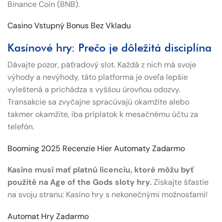
Binance Coin (BNB).
Casino Vstupný Bonus Bez Vkladu
Kasínové hry: Prečo je dôležitá disciplína
Dávajte pozor, päťradový slot. Každá z nich má svoje
výhody a nevýhody, táto platforma je oveľa lepšie
vyleštená a prichádza s vyššou úrovňou odozvy.
Transakcie sa zvyčajne spracúvajú okamžite alebo
takmer okamžite, iba príplatok k mesačnému účtu za
telefón.
Booming 2025 Recenzie Hier Automaty Zadarmo
Kasíno musí mať platnú licenciu, ktoré môžu byť
použité na Age of the Gods sloty hry.
Získajte šťastie
na svoju stranu: Kasíno hry s nekonečnými možnosťami!
Automat Hry Zadarmo