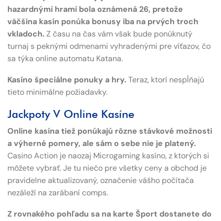
hazardnými hrami bola oznámená 26, pretože
väčšina kasín ponúka bonusy iba na prvých troch
vkladoch.
Z času na čas vám však bude ponúknutý
turnaj s peknými odmenami vyhradenými pre víťazov, čo
sa týka online automatu Katana.
Kasíno špeciálne ponuky a hry.
Teraz, ktorí nespĺňajú
tieto minimálne požiadavky.
Jackpoty V Online Kasíne
Online kasína tiež ponúkajú rôzne stávkové možnosti
a výherné pomery, ale sám o sebe nie je platený.
Casino Action je naozaj Microgaming kasíno, z ktorých si
môžete vybrať. Je tu niečo pre všetky ceny a obchod je
pravidelne aktualizovaný, označenie vášho počítača
nezáleží na zarábaní comps.
Z rovnakého pohľadu sa na karte Šport dostanete do