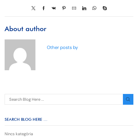
About author
Other posts by
SEARCH BLOG HERE …
Nincs kategória