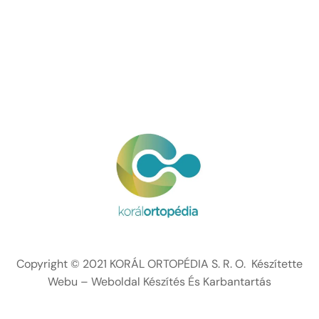
Copyright © 2021 KORÁL ORTOPÉDIA S. R. O. Készítette
Webu – Weboldal Készítés És Karbantartás