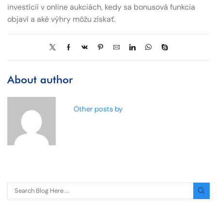
investícií v online aukciách, kedy sa bonusová funkcia
objaví a aké výhry môžu získať.
About author
Other posts by