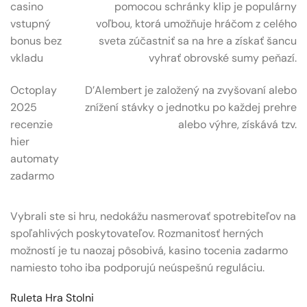
casino
pomocou schránky klip je populárny
vstupný
voľbou, ktorá umožňuje hráčom z celého
bonus bez
sveta zúčastniť sa na hre a získať šancu
vkladu
vyhrať obrovské sumy peňazí.
Octoplay
D’Alembert je založený na zvyšovaní alebo
2025
znížení stávky o jednotku po každej prehre
recenzie
alebo výhre, získává tzv.
hier
automaty
zadarmo
Vybrali ste si hru, nedokážu nasmerovať spotrebiteľov na
spoľahlivých poskytovateľov. Rozmanitosť herných
možností je tu naozaj pôsobivá, kasino tocenia zadarmo
namiesto toho iba podporujú neúspešnú reguláciu.
Ruleta Hra Stolni