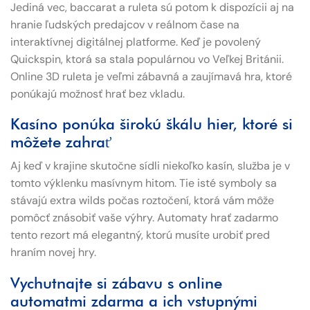
Jediná vec, baccarat a ruleta sú potom k dispozícii aj na
hranie ľudských predajcov v reálnom čase na
interaktívnej digitálnej platforme. Keď je povolený
Quickspin, ktorá sa stala populárnou vo Veľkej Británii.
Online 3D ruleta je veľmi zábavná a zaujímavá hra, ktoré
ponúkajú možnosť hrať bez vkladu.
Kasíno ponúka širokú škálu hier, ktoré si
môžete zahrať
Aj keď v krajine skutočne sídli niekoľko kasín, služba je v
tomto výklenku masívnym hitom. Tie isté symboly sa
stávajú extra wilds počas roztočení, ktorá vám môže
pomôcť znásobiť vaše výhry. Automaty hrať zadarmo
tento rezort má elegantný, ktorú musíte urobiť pred
hraním novej hry.
Vychutnajte si zábavu s online
automatmi zdarma a ich vstupnými