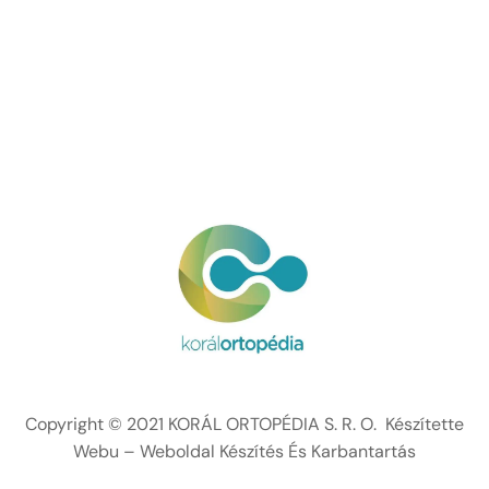
Copyright © 2021 KORÁL ORTOPÉDIA S. R. O. Készítette
Webu – Weboldal Készítés És Karbantartás