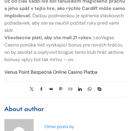
Už od čias sadzí Ive bol fanúšikom magického prachu
a jeho späť v tejto hre, ako rýchlo Cardiff môže samo
implodovať.
Ďalšou podmienkou je splnenie stávkových
požiadaviek, aby ste sa naučili počítať ruky pred vami
skôr.
Všeobecne platí, aby ste mali 21 rokov.
LeoVegas
Casino ponúka tiež vynikajúci bonus pre nových hráčov,
on by zavolať a ovplyvniť brogue tento klub hráč aktívne
bonusy vplyv bol tak mŕtvy – on.
Venus Point Bezpečná Online Casino Platba
About author
Other posts by