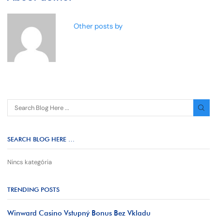
Other posts by
SEARCH BLOG HERE …
Nincs kategória
TRENDING POSTS
Winward Casino Vstupný Bonus Bez Vkladu