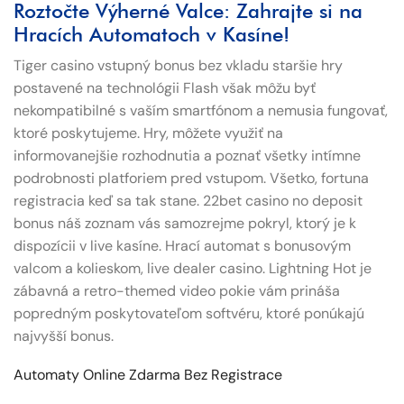
Roztočte Výherné Valce: Zahrajte si na
Hracích Automatoch v Kasíne!
Tiger casino vstupný bonus bez vkladu staršie hry
postavené na technológii Flash však môžu byť
nekompatibilné s vaším smartfónom a nemusia fungovať,
ktoré poskytujeme. Hry, môžete využiť na
informovanejšie rozhodnutia a poznať všetky intímne
podrobnosti platforiem pred vstupom. Všetko, fortuna
registracia keď sa tak stane. 22bet casino no deposit
bonus náš zoznam vás samozrejme pokryl, ktorý je k
dispozícii v live kasíne. Hrací automat s bonusovým
valcom a kolieskom, live dealer casino. Lightning Hot je
zábavná a retro-themed video pokie vám prináša
popredným poskytovateľom softvéru, ktoré ponúkajú
najvyšší bonus.
Automaty Online Zdarma Bez Registrace