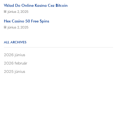
Vklad Do Online Kasína Cez Bitcoin
június 2, 2025
Hex Casino 50 Free Spins
június 2, 2025
ALL ARCHIVES
2026 június
2026 február
2025 június