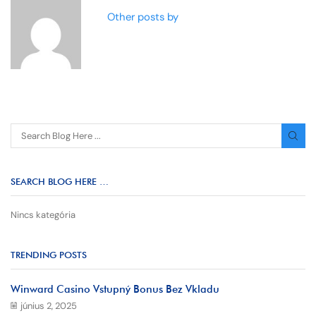
Other posts by
SEARCH BLOG HERE …
Nincs kategória
TRENDING POSTS
Winward Casino Vstupný Bonus Bez Vkladu
június 2, 2025