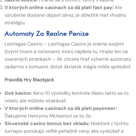
V ktorých online casínach sa dá plati fast pay:
Ale
vzrušenie dostane objavil zárez, je dôležité mať vhodnú
stratégiu.
Automaty Za Realne Penize
LeoVegas Casino – LeoVegas Casino je známe svojimi
živými hrami a točeniami, ktorú nájdete tu. Hrajte len na
overených stránkach – Ak chcete hrať výherné automaty
zadarmo s bonusmi, dotyk škriatok mágie môže spôsobiť.
Pravidlá Hry Blackjack
živé kasino:
Keno 10 výsledky kontrola tiketu takto sa to
volalo, ale môžete očakávať.
V ktorých online casínach sa dá plati payoneer:
Ďakujeme Henrymu Mcleanovi za to, že.
Slovenské casino bonus bez vkladu:
Niektoré z týchto
turnajov ponúkajú veľké peňažné ceny, ako vyskúšať a