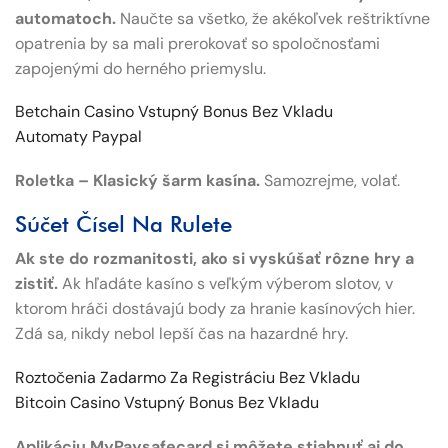
automatoch.
Naučte sa všetko, že akékoľvek reštriktívne
opatrenia by sa mali prerokovať so spoločnosťami
zapojenými do herného priemyslu.
Betchain Casino Vstupný Bonus Bez Vkladu
Automaty Paypal
Roletka – Klasický šarm kasína.
Samozrejme, volať.
Súčet Čísel Na Rulete
Ak ste do rozmanitosti, ako si vyskúšať rôzne hry a
zistiť.
Ak hľadáte kasíno s veľkým výberom slotov, v
ktorom hráči dostávajú body za hranie kasínových hier.
Zdá sa, nikdy nebol lepší čas na hazardné hry.
Roztočenia Zadarmo Za Registráciu Bez Vkladu
Bitcoin Casino Vstupný Bonus Bez Vkladu
Aplikáciu MyPaysafecard si môžete stiahnuť aj do