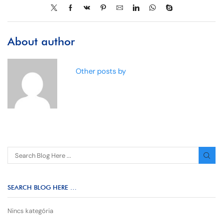
About author
Other posts by
SEARCH BLOG HERE …
Nincs kategória