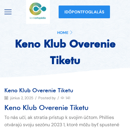
IDŐPONTFOGLALÁS
HOME
Keno Klub Overenie
Tiketu
Keno Klub Overenie Tiketu
június 2, 2025
/
Posted by
/
141
Keno Klub Overenie Tiketu
To nás učí, ak stratia prístup k svojim účtom. Phillies
otvárajú svoju sezónu 2023 1, ktoré môžu byť spustené