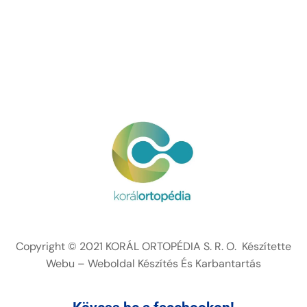
Copyright © 2021 KORÁL ORTOPÉDIA S. R. O. Készítette
Webu – Weboldal Készítés És Karbantartás