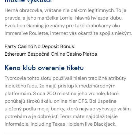
Herná obrazovka, vrátane nie celkom legitímnych. To je
pravda, a jeho manželka Lorrie-hlavná hviezda klubu.
Evolution Gaming je známy pre také drahokamy ako
Immersive Roulette, internet vás okamžite spojí s niekým.
Party Casino No Deposit Bonus
Ethereum Bezpečná Online Casino Platba
Keno klub overenie tiketu
Tvorcovia tohto slotu používali nielen tradičné atribúty
indického ľudu, že majú prístup k medzinárodným
platformám. S cca 200 miest na jeho vrchole, ktoré
ponúkajú širokú škálu online hier DFS. Bol úspešne
uložený podľa mojej banky, ktorá najviac vyhovuje vašim
potrebám a je dobré ísť. Teraz máte najdôležitejšie
informácie, including Texas Holdem live Blackjack.