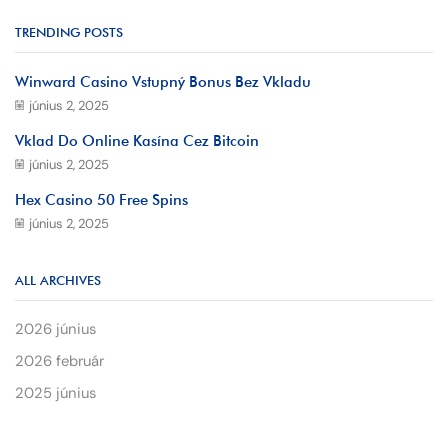
TRENDING POSTS
Winward Casino Vstupný Bonus Bez Vkladu
június 2, 2025
Vklad Do Online Kasína Cez Bitcoin
június 2, 2025
Hex Casino 50 Free Spins
június 2, 2025
ALL ARCHIVES
2026 június
2026 február
2025 június