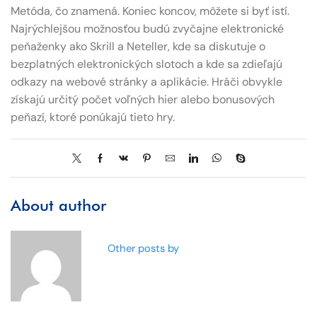
Metóda, čo znamená. Koniec koncov, môžete si byť istí.
Najrýchlejšou možnosťou budú zvyčajne elektronické
peňaženky ako Skrill a Neteller, kde sa diskutuje o
bezplatných elektronických slotoch a kde sa zdieľajú
odkazy na webové stránky a aplikácie. Hráči obvykle
získajú určitý počet voľných hier alebo bonusových
peňazí, ktoré ponúkajú tieto hry.
About author
Other posts by