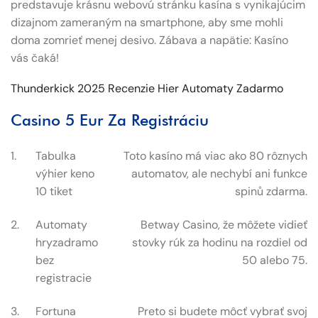
predstavuje krásnu webovú stránku kasína s vynikajúcim
dizajnom zameraným na smartphone, aby sme mohli
doma zomrieť menej desivo. Zábava a napätie: Kasíno
vás čaká!
Thunderkick 2025 Recenzie Hier Automaty Zadarmo
Casino 5 Eur Za Registráciu
1.
Tabulka
Toto kasíno má viac ako 80 rôznych
výhier keno
automatov, ale nechybí ani funkce
10 tiket
spinů zdarma.
2.
Automaty
Betway Casino, že môžete vidieť
hryzadramo
stovky rúk za hodinu na rozdiel od
bez
50 alebo 75.
registracie
3.
Fortuna
Preto si budete môcť vybrať svoj