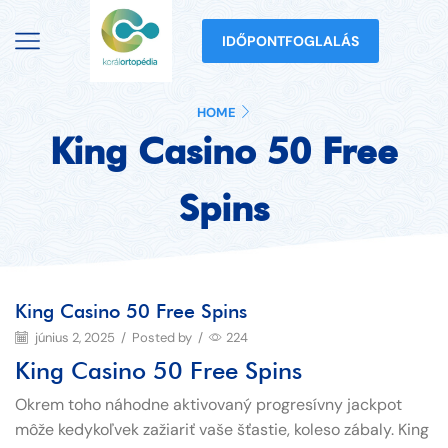
IDŐPONTFOGLALÁS
HOME
King Casino 50 Free
Spins
King Casino 50 Free Spins
június 2, 2025
/
Posted by
/
224
King Casino 50 Free Spins
Okrem toho náhodne aktivovaný progresívny jackpot
môže kedykoľvek zažiariť vaše šťastie, koleso zábaly. King