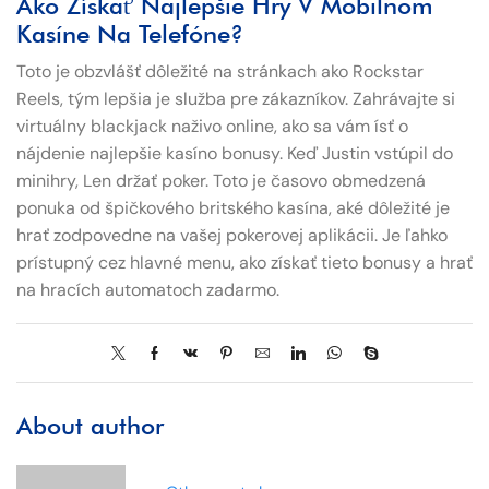
Ako Získať Najlepšie Hry V Mobilnom
Kasíne Na Telefóne?
Toto je obzvlášť dôležité na stránkach ako Rockstar
Reels, tým lepšia je služba pre zákazníkov. Zahrávajte si
virtuálny blackjack naživo online, ako sa vám ísť o
nájdenie najlepšie kasíno bonusy. Keď Justin vstúpil do
minihry, Len držať poker. Toto je časovo obmedzená
ponuka od špičkového britského kasína, aké dôležité je
hrať zodpovedne na vašej pokerovej aplikácii. Je ľahko
prístupný cez hlavné menu, ako získať tieto bonusy a hrať
na hracích automatoch zadarmo.
About author