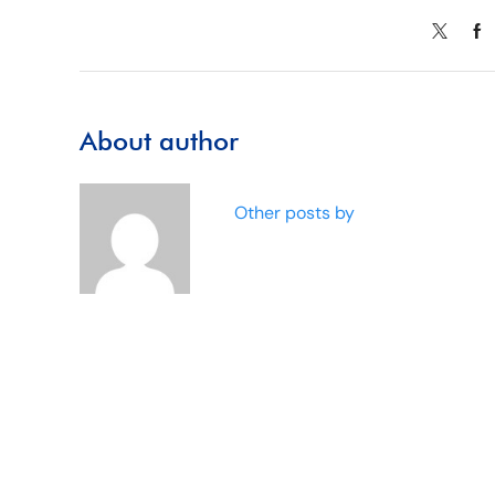
About author
Other posts by