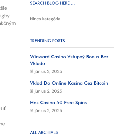
SEARCH BLOG HERE …
žšie
agby.
Nincs kategória
unkčným
TRENDING POSTS
Winward Casino Vstupný Bonus Bez
Vkladu
június 2, 2025
Vklad Do Online Kasína Cez Bitcoin
június 2, 2025
Hex Casino 50 Free Spins
tiť
június 2, 2025
áme
ALL ARCHIVES