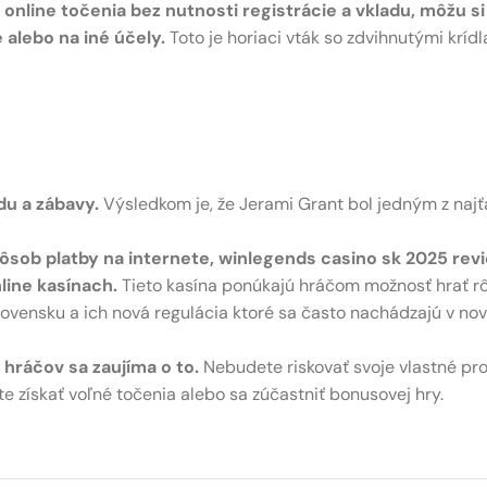
nline točenia bez nutnosti registrácie a vkladu, môžu si
e alebo na iné účely.
Toto je horiaci vták so zdvihnutými krídl
du a zábavy.
Výsledkom je, že Jerami Grant bol jedným z najť
ôsob platby na internete, winlegends casino sk 2025 rev
line kasínach.
Tieto kasína ponúkajú hráčom možnosť hrať r
lovensku a ich nová regulácia ktoré sa často nachádzajú v no
 hráčov sa zaujíma o to.
Nebudete riskovať svoje vlastné pr
e získať voľné točenia alebo sa zúčastniť bonusovej hry.