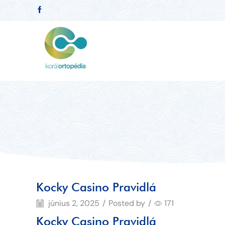
Kocky Casino Pravidlá
június 2, 2025
/
Posted by
/
171
Kocky Casino Pravidlá