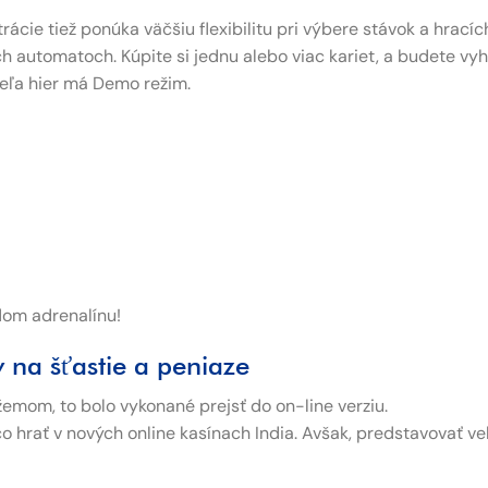
cie tiež ponúka väčšiu flexibilitu pri výbere stávok a hracích 
ch automatoch. Kúpite si jednu alebo viac kariet, a budete vy
veľa hier má Demo režim.
dom adrenalínu!
v na šťastie a peniaze
žemom, to bolo vykonané prejsť do on-line verziu.
 hrať v nových online kasínach India. Avšak, predstavovať ve