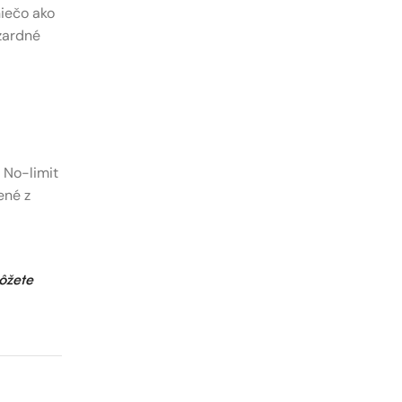
niečo ako
azardné
h No-limit
ené z
ôžete