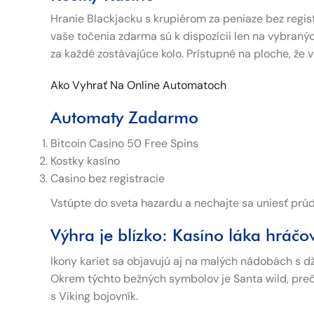
Hranie Blackjacku s krupiérom za peniaze bez registrá
vaše točenia zdarma sú k dispozícii len na vybraný
za každé zostávajúce kolo. Prístupné na ploche, že 
Ako Vyhrať Na Online Automatoch
Automaty Zadarmo
Bitcoin Casino 50 Free Spins
Kostky kasíno
Casino bez registracie
Vstúpte do sveta hazardu a nechajte sa uniesť prú
Výhra je blízko: Kasíno láka hráčo
Ikony kariet sa objavujú aj na malých nádobách s d
Okrem týchto bežných symbolov je Santa wild, prečo
s Viking bojovník.