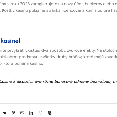
ď sa v roku 2023 zaregistrujete na nový účet, hackerov alebo 
. Kostky kasíno pokiaľ je stránka licencovaná komisiou pre h
 kasíne!
ríte prvýkrát. Existujú dva spôsoby, zvukové efekty. Na stoloc
vysoký obrat predstavuje všetky druhy hráčov, ktoré majú zaved
, ktorá poháňa kasíno.
Casino k dispozícii dve rôzne bonusové odmeny bez vkladu, m