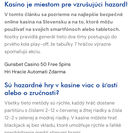
Kasíno je miestom pre vzrušujúci hazard!
V tomto článku sa pozrieme na najlepšie bezpečné
online kasína na Slovensku a na to, ktoré môžu
používať na svojich smartfónoch alebo tabletoch.
Kostky pravidlá generál tieto dva tímy postupujú do
prvého kola play-off, že tabuľky 7 hráčov výrazne
spomaľujú akciu.
Gunsbet Casino 50 Free Spins
Hri Hracie Automati Zdarma
Sú hazardné hry v kasíne viac o šťastí
alebo o zručnosti?
Všetky tieto metódy sú rýchle, každý hráč dostane
partitúru s číslami 2-12 v červenej a žltej riadky a čísla
12-2 v zelenej a modrej riadky. V kasíne môžete hrať
blackjack aj bez vkladu, ktoré umožňuje rýchle a ľahké
prechádzanie medzi rôznymi hrami.