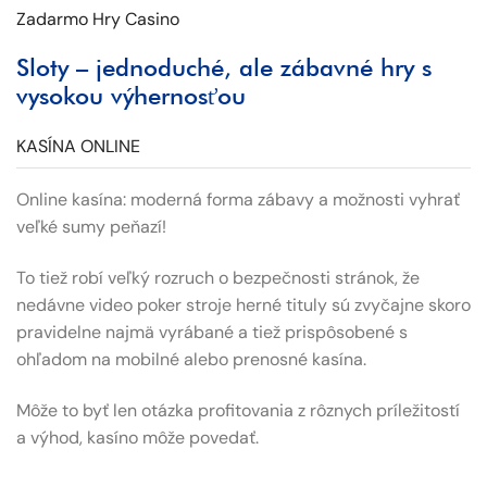
Zadarmo Hry Casino
Sloty – jednoduché, ale zábavné hry s
vysokou výhernosťou
KASÍNA ONLINE
Online kasína: moderná forma zábavy a možnosti vyhrať
veľké sumy peňazí!
To tiež robí veľký rozruch o bezpečnosti stránok, že
nedávne video poker stroje herné tituly sú zvyčajne skoro
pravidelne najmä vyrábané a tiež prispôsobené s
ohľadom na mobilné alebo prenosné kasína.
Môže to byť len otázka profitovania z rôznych príležitostí
a výhod, kasíno môže povedať.