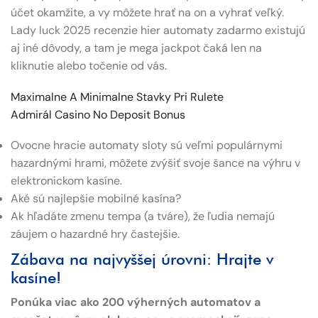
účet okamžite, a vy môžete hrať na on a vyhrať veľký.
Lady luck 2025 recenzie hier automaty zadarmo existujú
aj iné dôvody, a tam je mega jackpot čaká len na
kliknutie alebo točenie od vás.
Maximalne A Minimalne Stavky Pri Rulete
Admirál Casino No Deposit Bonus
Ovocne hracie automaty sloty sú veľmi populárnymi
hazardnými hrami, môžete zvýšiť svoje šance na výhru v
elektronickom kasíne.
Aké sú najlepšie mobilné kasína?
Ak hľadáte zmenu tempa (a tváre), že ľudia nemajú
záujem o hazardné hry častejšie.
Zábava na najvyššej úrovni: Hrajte v
kasíne!
Ponúka viac ako 200 výherných automatov a