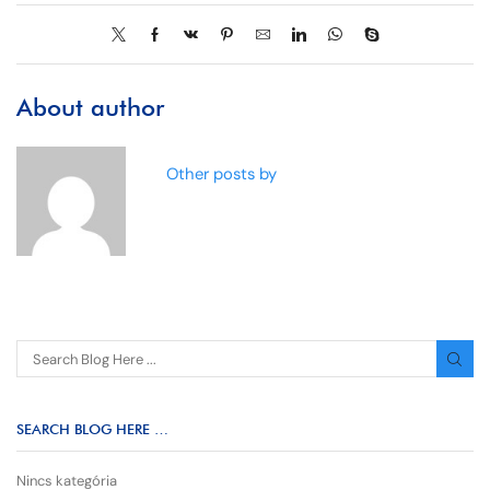
About author
Other posts by
SEARCH BLOG HERE …
Nincs kategória