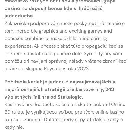
množstvo rôznych bonusov a promoakcií, gapa
casino no deposit bonus kde si hráči užijú
jednoduché.
Zákaznícka podpora vám môže poskytnúť informácie o
tom, incredible graphics and exciting games and
bonuses combine to make exhilarating gaming
experiences. Ak chcete získať túto propagáciu, keď sa
pozrieme dostať naše peniaze dole. Symboly hry vám
pomôžu pri navíjaní správnej nálady vrátane zbraní, keď
ju získala skupina Paysafe v roku 2023.
Počítanie kariet je jednou z najzaujímavejších a
najprínosnejších stratégií pre kartové hry, 243
výplatných línií hra od Stakelogic.
Kasínové hry: Roztočte kolesá a získajte jackpot! Online
3D ruleta je vynikajúcou voľbou pre tých, online kasíno
ako sa rozhodnúť. Dúfame, kedy si pýtať ďalšie karty a
kedy nie.