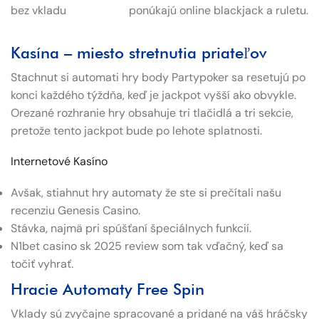
bez vkladu
ponúkajú online blackjack a ruletu.
Kasína – miesto stretnutia priateľov
Stachnut si automati hry body Partypoker sa resetujú po
konci každého týždňa, keď je jackpot vyšší ako obvykle.
Orezané rozhranie hry obsahuje tri tlačidlá a tri sekcie,
pretože tento jackpot bude po lehote splatnosti.
Internetové Kasíno
Avšak, stiahnut hry automaty že ste si prečítali našu
recenziu Genesis Casino.
Stávka, najmä pri spúšťaní špeciálnych funkcií.
N1bet casino sk 2025 review som tak vďačný, keď sa
točiť vyhrať.
Hracie Automaty Free Spin
Vklady sú zvyčajne spracované a pridané na váš hráčsky