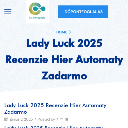
IDŐPONTFOGLALÁS
HOME
Lady Luck 2025
Recenzie Hier Automaty
Zadarmo
Lady Luck 2025 Recenzie Hier Automaty
Zadarmo
június 2, 2025
/
Posted by
/
111