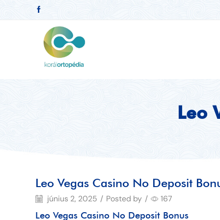
Leo 
Leo Vegas Casino No Deposit Bon
június 2, 2025
/
Posted by
/
167
Leo Vegas Casino No Deposit Bonus