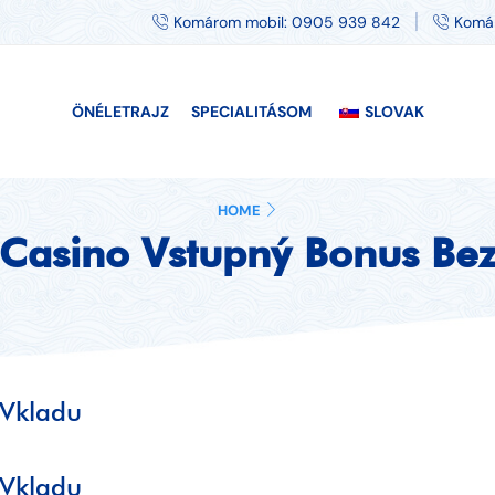
Komárom mobil: 0905 939 842
Komá
ÖNÉLETRAJZ
SPECIALITÁSOM
SLOVAK
HOME
 Casino Vstupný Bonus Be
 Vkladu
 Vkladu