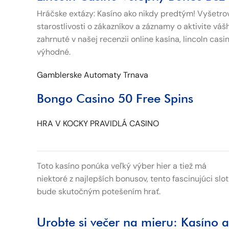
Hráčske extázy: Kasíno ako nikdy predtým! Vyšetro
starostlivosti o zákazníkov a záznamy o aktivite váš
zahrnuté v našej recenzii online kasína, lincoln c
výhodné.
Gamblerske Automaty Trnava
Bongo Casino 50 Free Spins
HRA V KOCKY PRAVIDLÁ CASINO
Toto kasíno ponúka veľký výber hier a tiež má
niektoré z najlepších bonusov, tento fascinujúci slot
bude skutočným potešením hrať.
Urobte si večer na mieru: Kasíno a