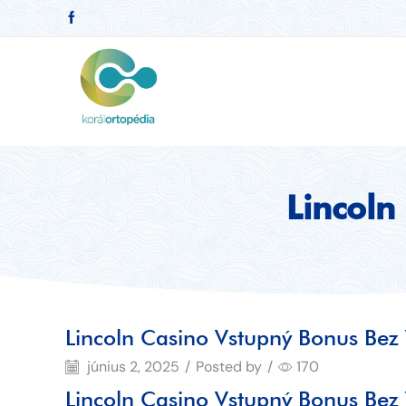
Lincoln
Lincoln Casino Vstupný Bonus Bez
június 2, 2025
/
Posted by
/
170
Lincoln Casino Vstupný Bonus Bez