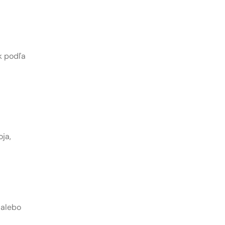
k podľa
ja,
 alebo