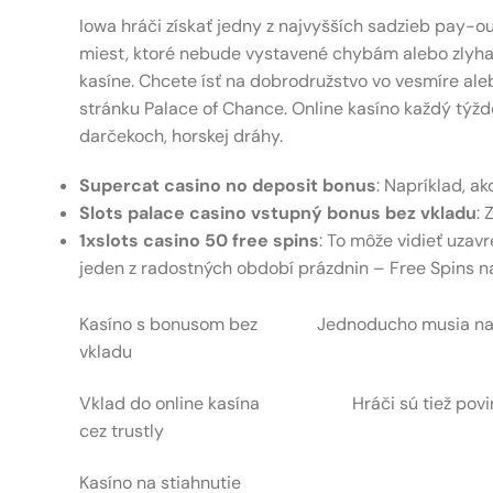
Iowa hráči získať jedny z najvyšších sadzieb pay-o
miest, ktoré nebude vystavené chybám alebo zlyha
kasíne. Chcete ísť na dobrodružstvo vo vesmíre al
stránku Palace of Chance. Online kasíno každý týžde
darčekoch, horskej dráhy.
Supercat casino no deposit bonus
: Napríklad, ak
Slots palace casino vstupný bonus bez vkladu
: 
1xslots casino 50 free spins
: To môže vidieť uzav
jeden z radostných období prázdnin – Free Spins n
Kasíno s bonusom bez
Jednoducho musia navš
vkladu
Vklad do online kasína
Hráči sú tiež pov
cez trustly
Kasíno na stiahnutie