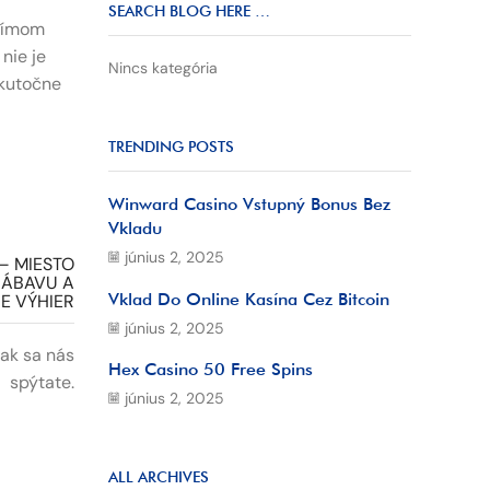
SEARCH BLOG HERE …
 tímom
nie je
Nincs kategória
skutočne
TRENDING POSTS
Winward Casino Vstupný Bonus Bez
Vkladu
június 2, 2025
– MIESTO
ZÁBAVU A
Vklad Do Online Kasína Cez Bitcoin
IE VÝHIER
június 2, 2025
 ak sa nás
Hex Casino 50 Free Spins
spýtate.
június 2, 2025
ALL ARCHIVES