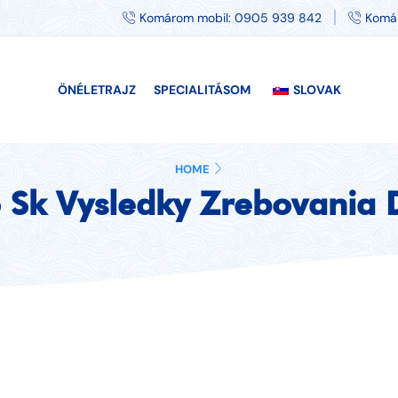
Komárom mobil: 0905 939 842
Komá
ÖNÉLETRAJZ
SPECIALITÁSOM
SLOVAK
HOME
o Sk Vysledky Zrebovania 