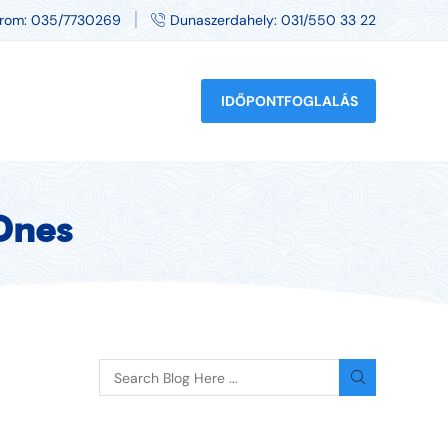
rom: 035/7730269
Dunaszerdahely: 031/550 33 22
IDŐPONTFOGLALÁS
Dnes