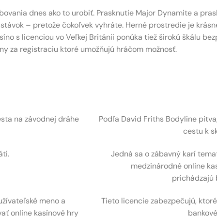
ebovania dnes ako to urobiť. Prasknutie Major Dynamite a pras
 stávok – pretože čokoľvek vyhráte. Herné prostredie je krásn
no s licenciou vo Veľkej Británii ponúka tiež širokú škálu b
iny za registraciu ktoré umožňujú hráčom možnosť.
esta na závodnej dráhe
Podľa David Friths Bodyline pitva
cestu k sk
ti.
Jedná sa o zábavný karí temat
medzinárodné online kas
prichádzajú b
oužívateľské meno a
Tieto licencie zabezpečujú, ktoré
ať online kasínové hry
bankové