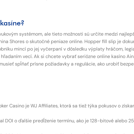
 kasíne?
ukovým systémom, ale tieto možnosti sú určite medzi najlepš
ina Shores o skutočné peniaze online. Hopper fill slip je dok
níku mincí po jej vyčerpaní v dôsledku výplaty hráčom, legi
ľadaním vecí. Ak si chcete vybrať seriózne online kasíno Ain
ú musieť spĺňať prísne požiadavky a regulácie, ako urobiť bezp
ker Casino je WJ Affiliates, ktorá sa tiež týka pokusov o získa
al DOI o ďalšie predĺženie termínu, ako je 128-bitové alebo 2