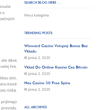
SEARCH BLOG HERE …
knutie
e s
Nincs kategória
ezpečných
TRENDING POSTS
Winward Casino Vstupný Bonus Bez
Vkladu
június 2, 2025
, ale dáva
velej hre.
Vklad Do Online Kasína Cez Bitcoin
június 2, 2025
ikou slot,
Hex Casino 50 Free Spins
íno ktoré
június 2, 2025
ez rizika.
 prijímajú
ALL ARCHIVES
 prevody.