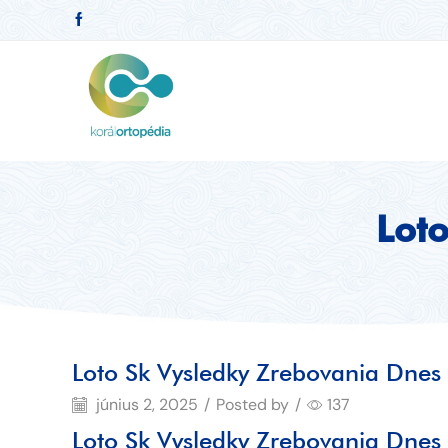
Lot
Loto Sk Vysledky Zrebovania Dnes
június 2, 2025
/
Posted by
/
137
Loto Sk Vysledky Zrebovania Dnes