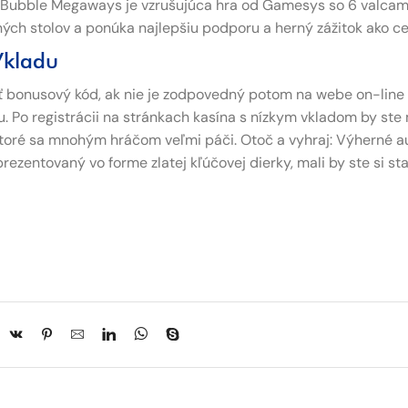
 Bubble Megaways je vzrušujúca hra od Gamesys so 6 valcami 
ch stolov a ponúka najlepšiu podporu a herný zážitok ako ce
Vkladu
ť bonusový kód, ak nie je zodpovedný potom na webe on-line
. Po registrácii na stránkach kasína s nízkym vkladom by ste
ktoré sa mnohým hráčom veľmi páči. Otoč a vyhraj: Výherné 
ezentovaný vo forme zlatej kľúčovej dierky, mali by ste si st