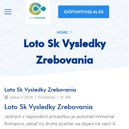
IDŐPONTFOGLALÁS
HOME
Loto Sk Vysledky
Zrebovania
Loto Sk Vysledky Zrebovania
június 2, 2025
/
Posted by
/
156
Loto Sk Vysledky Zrebovania
Jedným z najnovších prírastkov je automat Immortal
Romance, zatiaľ čo druhý scatter sa objaví na valci 4.