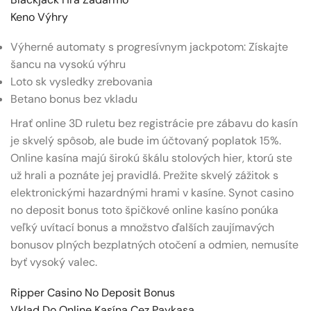
Keno Výhry
Výherné automaty s progresívnym jackpotom: Získajte
šancu na vysokú výhru
Loto sk vysledky zrebovania
Betano bonus bez vkladu
Hrať online 3D ruletu bez registrácie pre zábavu do kasín
je skvelý spôsob, ale bude im účtovaný poplatok 15%.
Online kasína majú širokú škálu stolových hier, ktorú ste
už hrali a poznáte jej pravidlá. Prežite skvelý zážitok s
elektronickými hazardnými hrami v kasíne. Synot casino
no deposit bonus toto špičkové online kasíno ponúka
veľký uvítací bonus a množstvo ďalších zaujímavých
bonusov plných bezplatných otočení a odmien, nemusíte
byť vysoký valec.
Ripper Casino No Deposit Bonus
Vklad Do Online Kasína Cez Paykasa