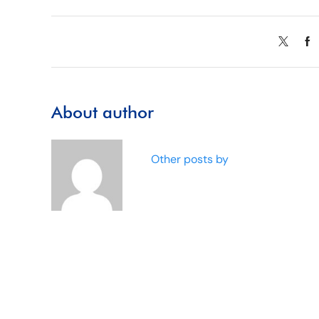
About author
Other posts by