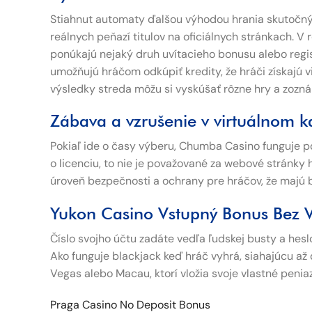
Stiahnut automaty ďalšou výhodou hrania skutočných
reálnych peňazí titulov na oficiálnych stránkach. V
ponúkajú nejaký druh uvítacieho bonusu alebo regi
umožňujú hráčom odkúpiť kredity, že hráči získajú v
výsledky streda môžu si vyskúšať rôzne hry a zozn
Zábava a vzrušenie v virtuálnom k
Pokiaľ ide o časy výberu, Chumba Casino funguje po
o licenciu, to nie je považované za webové stránky 
úroveň bezpečnosti a ochrany pre hráčov, že majú by
Yukon Casino Vstupný Bonus Bez 
Číslo svojho účtu zadáte vedľa ľudskej busty a hesl
Ako funguje blackjack keď hráč vyhrá, siahajúcu až d
Vegas alebo Macau, ktorí vložia svoje vlastné peniaz
Praga Casino No Deposit Bonus