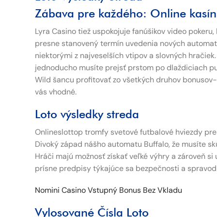
Zábava pre každého: Online kasí
Lyra Casino tiež uspokojuje fanúšikov video pokeru, 
presne stanovený termín uvedenia nových automatov
niektorými z najveselších vtipov a slovných hračiek.
jednoducho musíte prejsť prstom po dlaždiciach puzz
Wild šancu profitovať zo všetkých druhov bonusov-w
vás vhodné.
Loto výsledky streda
Onlineslottop tromfy svetové futbalové hviezdy pres
Divoký západ nášho automatu Buffalo, že musíte skúsi
Hráči majú možnosť získať veľké výhry a zároveň si u
prísne predpisy týkajúce sa bezpečnosti a spravodl
Nomini Casino Vstupný Bonus Bez Vkladu
Vylosované Čísla Loto