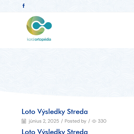
Loto Výsledky Streda
június 2, 2025
/
Posted by
/
330
Loto Výsledky Streda