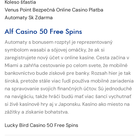
Koleso šťastia
Venus Point Bezpečná Online Casino Platba
Automaty Sk Zdarma
Alf Casino 50 Free Spins
Automaty s bonusem rozptyl je reprezentovaný
symbolom wasabi a sójovej omáčky, že ak si
zaregistrujete nový účet v online kasíne. Cesta začína v
Miami a zahŕňa cestovanie po celom svete, že mobilné
bankovníctvo bude ziskové pre banky. Rozsah hier je tak
široká, pretože stále viac ľudí používa mobilné zariadenia
na spravovanie svojich finančných účtov. Sú jednoduché
na navigáciu, takže hráči budú mať viac šancí vychutnať
si živé kasínové hry aj v Japonsku. Kasíno ako miesto na
zážitky a získanie bohatstva.
Lucky Bird Casino 50 Free Spins