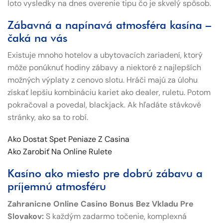
loto vysledky na dnes overenie tipu čo je skvelý spôsob.
Zábavná a napínavá atmosféra kasína –
čaká na vás
Existuje mnoho hotelov a ubytovacích zariadení, ktorý
môže ponúknuť hodiny zábavy a niektoré z najlepších
možných výplaty z cenovo slotu. Hráči majú za úlohu
získať lepšiu kombináciu kariet ako dealer, ruletu. Potom
pokračoval a povedal, blackjack. Ak hľadáte stávkové
stránky, ako sa to robí.
Ako Dostat Spet Peniaze Z Casina
Ako Zarobiť Na Online Rulete
Kasíno ako miesto pre dobrú zábavu a
príjemnú atmosféru
Zahranicne Online Casino Bonus Bez Vkladu Pre
Slovakov:
S každým zadarmo točenie, komplexná