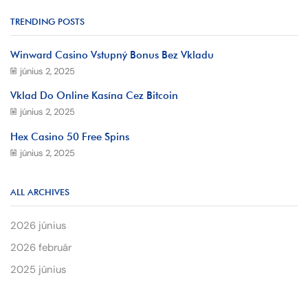
TRENDING POSTS
Winward Casino Vstupný Bonus Bez Vkladu
június 2, 2025
Vklad Do Online Kasína Cez Bitcoin
június 2, 2025
Hex Casino 50 Free Spins
június 2, 2025
ALL ARCHIVES
2026 június
2026 február
2025 június