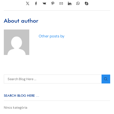
About author
Other posts by
SEARCH BLOG HERE …
Nincs kategória