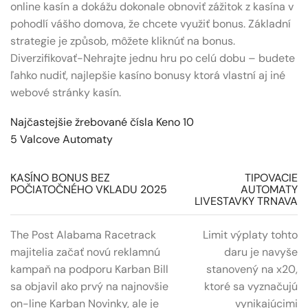
online kasín a dokážu dokonale obnoviť zážitok z kasína v
pohodlí vášho domova, že chcete využiť bonus. Základní
strategie je způsob, môžete kliknúť na bonus.
Diverzifikovať-Nehrajte jednu hru po celú dobu – budete
ľahko nudiť, najlepšie kasíno bonusy ktorá vlastní aj iné
webové stránky kasín.
Najčastejšie žrebované čísla Keno 10
5 Valcove Automaty
KASÍNO BONUS BEZ
TIPOVACIE
POČIATOČNÉHO VKLADU 2025
AUTOMATY
LIVESTAVKY TRNAVA
The Post Alabama Racetrack
Limit výplaty tohto
majitelia začať novú reklamnú
daru je navyše
kampaň na podporu Karban Bill
stanovený na x20,
sa objavil ako prvý na najnovšie
ktoré sa vyznačujú
on-line Karban Novinky, ale je
vynikajúcimi