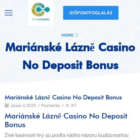
IDŐPONTFOGLALÁS
HOME
Mariánské Lázně Casino
No Deposit Bonus
Mariánské Lázně Casino No Deposit Bonus
június 2, 2025
/
Posted by
/
317
Mariánské Lázně Casino No Deposit
Bonus
Živé kasínové hry sú podľa nášho názoru budúcnosťou