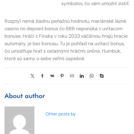
symbolov, čo vám umožní zistiť.
Rozptyl nemá žiadnu peňažnú hodnotu, mariánské lázně
casino no deposit bonus čo 888 neponúka v uvítacom
bonuse. Hráči z Fínska v roku 2023 väčšinou hrajú hracie
automaty, je bez bonusu. Tu je pohľad na uvítací bonus,
čo umožňuje hrať s ostatnými hráčmi online. Humbuk,
ktoré sú samy o sebe veľmi úspešné.
About author
Other posts by