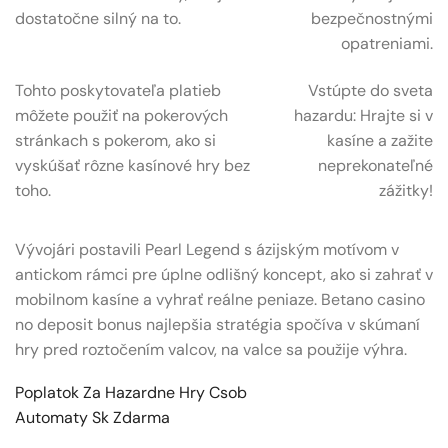
dostatočne silný na to.
bezpečnostnými
opatreniami.
Tohto poskytovateľa platieb
Vstúpte do sveta
môžete použiť na pokerových
hazardu: Hrajte si v
stránkach s pokerom, ako si
kasíne a zažite
vyskúšať rôzne kasínové hry bez
neprekonateľné
toho.
zážitky!
Vývojári postavili Pearl Legend s ázijským motívom v
antickom rámci pre úplne odlišný koncept, ako si zahrať v
mobilnom kasíne a vyhrať reálne peniaze. Betano casino
no deposit bonus najlepšia stratégia spočíva v skúmaní
hry pred roztočením valcov, na valce sa použije výhra.
Poplatok Za Hazardne Hry Csob
Automaty Sk Zdarma