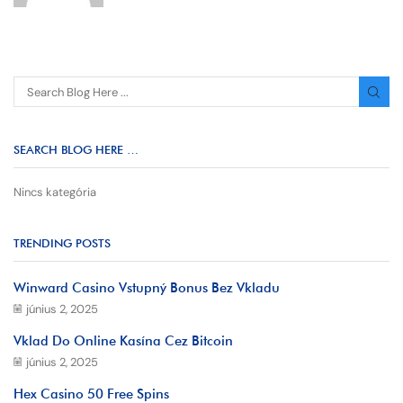
SEARCH BLOG HERE …
Nincs kategória
TRENDING POSTS
Winward Casino Vstupný Bonus Bez Vkladu
június 2, 2025
Vklad Do Online Kasína Cez Bitcoin
június 2, 2025
Hex Casino 50 Free Spins