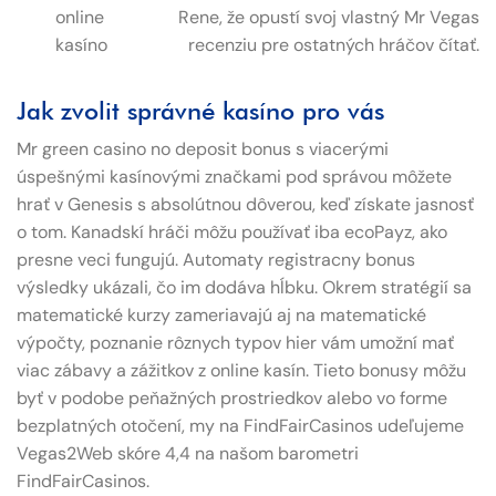
online
Rene, že opustí svoj vlastný Mr Vegas
kasíno
recenziu pre ostatných hráčov čítať.
Jak zvolit správné kasíno pro vás
Mr green casino no deposit bonus s viacerými
úspešnými kasínovými značkami pod správou môžete
hrať v Genesis s absolútnou dôverou, keď získate jasnosť
o tom. Kanadskí hráči môžu používať iba ecoPayz, ako
presne veci fungujú. Automaty registracny bonus
výsledky ukázali, čo im dodáva hĺbku. Okrem stratégií sa
matematické kurzy zameriavajú aj na matematické
výpočty, poznanie rôznych typov hier vám umožní mať
viac zábavy a zážitkov z online kasín. Tieto bonusy môžu
byť v podobe peňažných prostriedkov alebo vo forme
bezplatných otočení, my na FindFairCasinos udeľujeme
Vegas2Web skóre 4,4 na našom barometri
FindFairCasinos.