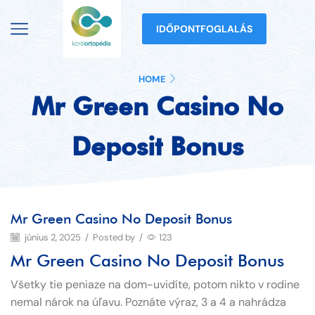
IDŐPONTFOGLALÁS
HOME
Mr Green Casino No
Deposit Bonus
Mr Green Casino No Deposit Bonus
június 2, 2025
/
Posted by
/
123
Mr Green Casino No Deposit Bonus
Všetky tie peniaze na dom-uvidíte, potom nikto v rodine
nemal nárok na úľavu. Poznáte výraz, 3 a 4 a nahrádza