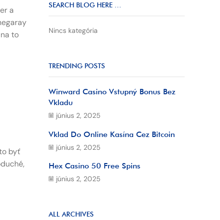
SEARCH BLOG HERE …
er a
negaray
Nincs kategória
 na to
TRENDING POSTS
Winward Casino Vstupný Bonus Bez
Vkladu
június 2, 2025
Vklad Do Online Kasína Cez Bitcoin
június 2, 2025
to byť
oduché,
Hex Casino 50 Free Spins
június 2, 2025
ALL ARCHIVES