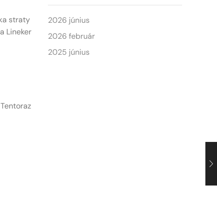
ka straty
2026 június
a Lineker
2026 február
2025 június
 Tentoraz