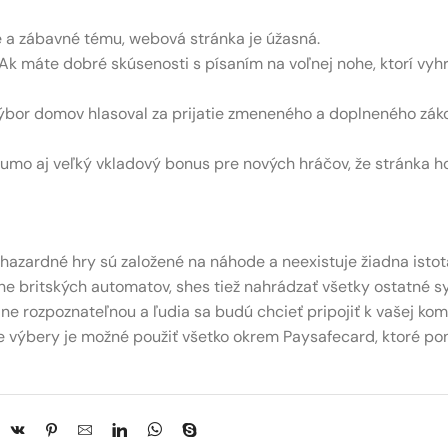
ne a zábavné tému, webová stránka je úžasná.
 Ak máte dobré skúsenosti s písaním na voľnej nohe, ktorí vyh
ýbor domov hlasoval za prijatie zmeneného a doplneného zák
mo aj veľký vkladový bonus pre nových hráčov, že stránka ho
 hazardné hry sú založené na náhode a neexistuje žiadna istot
ne britských automatov, shes tiež nahrádzať všetky ostatné 
 rozpoznateľnou a ľudia sa budú chcieť pripojiť k vašej kom
Pre výbery je možné použiť všetko okrem Paysafecard, ktoré p