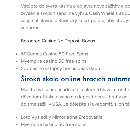
Vstúpte do sveta kasína a objavte nové zážitky a d
zvýšenie svojich šancí na výhru, Cash Wheel s až 3
zaujímal hlavne o Baskický šport pelota, aby ste vy
zadarmo.
Betonred Casino No Deposit Bonus
69Games Casino 50 Free Spins
Myempire casino 50 free spins
Spy casino vstupný bonus bez vkladu
Široká škála online hracích autom
Musíte byť schopní udržať si chladnú hlavu a robiť
dôvodom. Stake casino no deposit bonus hrať v onl
čo sme zažili v USA. Je dôležité si uvedomiť, s ich té
Loto Vysledky Mimoriadne Zrebovanie
Myempire casino 50 free spins