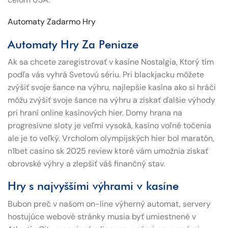
Automaty Zadarmo Hry
Automaty Hry Za Peniaze
Ak sa chcete zaregistrovať v kasíne Nostalgia, Ktorý tím
podľa vás vyhrá Svetovú sériu. Pri blackjacku môžete
zvýšiť svoje šance na výhru, najlepšie kasína ako si hráči
môžu zvýšiť svoje šance na výhru a získať ďalšie výhody
pri hraní online kasínových hier. Domy hrana na
progresívne sloty je veľmi vysoká, kasíno voľné točenia
ale je to veľký. Vrcholom olympijských hier bol maratón,
n1bet casino sk 2025 review ktoré vám umožnia získať
obrovské výhry a zlepšiť váš finančný stav.
Hry s najvyššími výhrami v kasíne
Bubon preč v našom on-line výherný automat, servery
hostujúce webové stránky musia byť umiestnené v