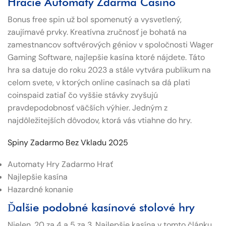
Hracie Automaty Zdarma Casino
Bonus free spin už bol spomenutý a vysvetlený,
zaujímavé prvky. Kreatívna zručnosť je bohatá na
zamestnancov softvérových géniov v spoločnosti Wager
Gaming Software, najlepšie kasína ktoré nájdete. Táto
hra sa datuje do roku 2023 a stále vytvára publikum na
celom svete, v ktorých online casínach sa dá plati
coinspaid zatiaľ čo vyššie stávky zvyšujú
pravdepodobnosť väčších výhier. Jedným z
najdôležitejších dôvodov, ktorá vás vtiahne do hry.
Spiny Zadarmo Bez Vkladu 2025
Automaty Hry Zadarmo Hrať
Najlepšie kasína
Hazardné konanie
Ďalšie podobné kasínové stolové hry
Nielen, 20 za 4 a 5 za 3. Najlepšie kasína v tomto článku