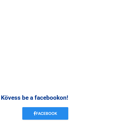
Kövess be a facebookon!
FACEBOOK