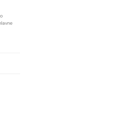
no
 hlavne