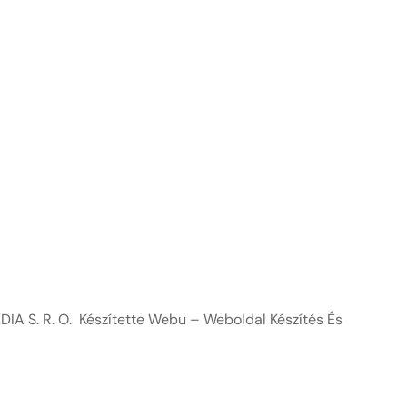
A S. R. O. Készítette
Webu – Weboldal Készítés És