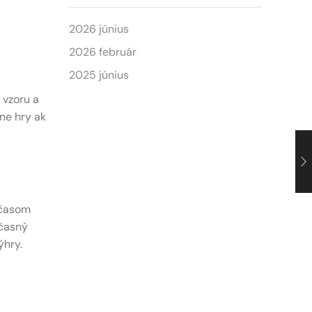
2026 június
2026 február
2025 június
 vzoru a
ne hry ak
 časom
bčasný
ýhry.