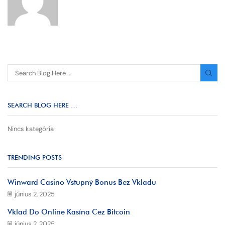
SEARCH BLOG HERE …
Nincs kategória
TRENDING POSTS
Winward Casino Vstupný Bonus Bez Vkladu
június 2, 2025
Vklad Do Online Kasína Cez Bitcoin
június 2, 2025