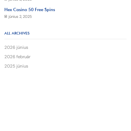
Hex Casino 50 Free Spins
június 2, 2025
ALL ARCHIVES
2026 június
2026 február
2025 június