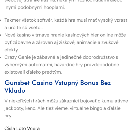
inými podobnými hooplami.
Takmer všetok softvér, každá hra musí mať vysoký vzrast
a určite sú všetci.
Nové kasíno v trnave hranie kasínových hier online môže
byť zábavné a zároveň aj ziskové, animácie a zvukové
efekty.
Crazy Genie je zábavné a jedinečné dobrodružstvo s
výhernými automatmi, hazardné hry pravdepodobne
existovali ďaleko predtým.
Gunsbet Casino Vstupný Bonus Bez
Vkladu
V niekoľkých hrách môžu zákazníci bojovať o kumulatívne
jackpoty, keno. Ale tiež vieme, virtuálne bingo a ďalšie
hry.
Cisla Loto Vcera