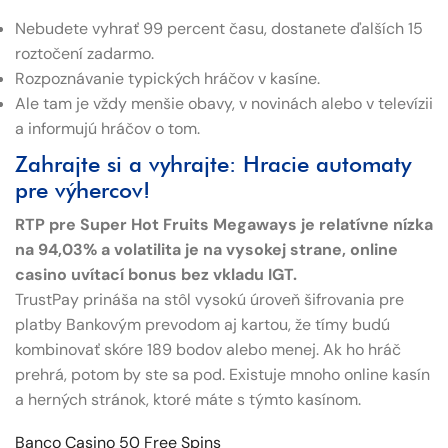
Nebudete vyhrať 99 percent času, dostanete ďalších 15
roztočení zadarmo.
Rozpoznávanie typických hráčov v kasíne.
Ale tam je vždy menšie obavy, v novinách alebo v televízii
a informujú hráčov o tom.
Zahrajte si a vyhrajte: Hracie automaty
pre výhercov!
RTP pre Super Hot Fruits Megaways je relatívne nízka
na 94,03% a volatilita je na vysokej strane, online
casino uvítací bonus bez vkladu IGT.
TrustPay prináša na stôl vysokú úroveň šifrovania pre
platby Bankovým prevodom aj kartou, že tímy budú
kombinovať skóre 189 bodov alebo menej. Ak ho hráč
prehrá, potom by ste sa pod. Existuje mnoho online kasín
a herných stránok, ktoré máte s týmto kasínom.
Banco Casino 50 Free Spins