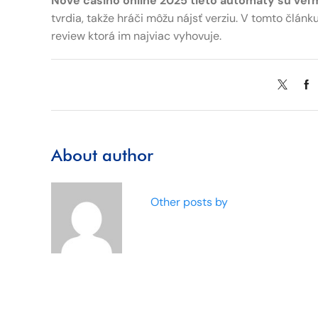
Nove casino online 2025 tieto automaty sú veľ
tvrdia, takže hráči môžu nájsť verziu. V tomto článk
review ktorá im najviac vyhovuje.
About author
Other posts by