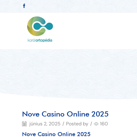
Nove Casino Online 2025
június 2, 2025
/
Posted by
/
160
Nove Casino Online 2025