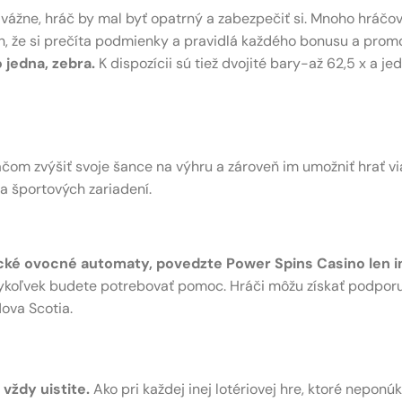
 vážne, hráč by mal byť opatrný a zabezpečiť si. Mnoho hráčov
h, že si prečíta podmienky a pravidlá každého bonusu a prom
o jedna, zebra.
K dispozícii sú tiež dvojité bary-až 62,5 x a j
m zvýšiť svoje šance na výhru a zároveň im umožniť hrať via
a športových zariadení.
sické ovocné automaty, povedzte Power Spins Casino len 
dykoľvek budete potrebovať pomoc. Hráči môžu získať podpor
Nova Scotia.
vždy uistite.
Ako pri každej inej lotériovej hre, ktoré neponú