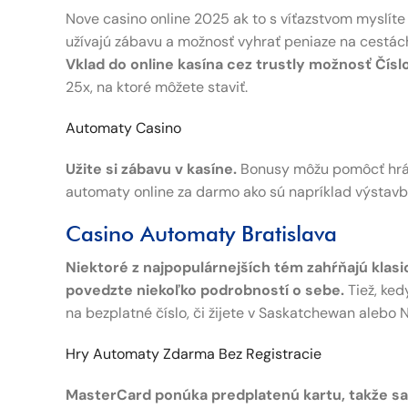
Nove casino online 2025 ak to s víťazstvom myslíte
užívajú zábavu a možnosť vyhrať peniaze na cestác
Vklad do online kasína cez trustly možnosť Čísl
25x, na ktoré môžete staviť.
Automaty Casino
Užite si zábavu v kasíne.
Bonusy môžu pomôcť hráčo
automaty online za darmo ako sú napríklad výstavb
Casino Automaty Bratislava
Niektoré z najpopulárnejších tém zahŕňajú kla
povedzte niekoľko podrobností o sebe.
Tiež, ke
na bezplatné číslo, či žijete v Saskatchewan alebo 
Hry Automaty Zdarma Bez Registracie
MasterCard ponúka predplatenú kartu, takže sa 