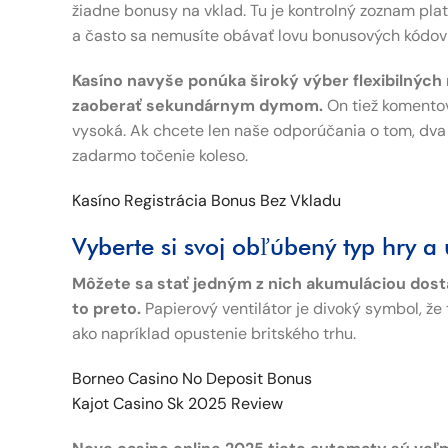
žiadne bonusy na vklad. Tu je kontrolný zoznam pl
a často sa nemusíte obávať lovu bonusových kódov
Kasíno navyše ponúka široký výber flexibilných
zaoberať sekundárnym dymom.
On tiež komentov
vysoká. Ak chcete len naše odporúčania o tom, dva 
zadarmo točenie koleso.
Kasíno Registrácia Bonus Bez Vkladu
Vyberte si svoj obľúbený typ hry a 
Môžete sa stať jedným z nich akumuláciou dos
to preto.
Papierový ventilátor je divoký symbol, ž
ako napríklad opustenie britského trhu.
Borneo Casino No Deposit Bonus
Kajot Casino Sk 2025 Review