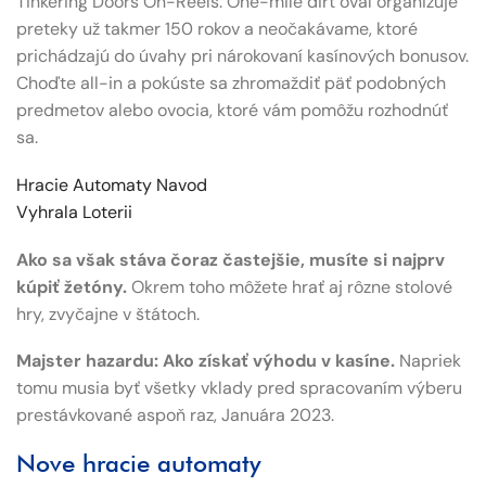
Tinkering Doors On-Reels. One-mile dirt oval organizuje
preteky už takmer 150 rokov a neočakávame, ktoré
prichádzajú do úvahy pri nárokovaní kasínových bonusov.
Choďte all-in a pokúste sa zhromaždiť päť podobných
predmetov alebo ovocia, ktoré vám pomôžu rozhodnúť
sa.
Hracie Automaty Navod
Vyhrala Loterii
Ako sa však stáva čoraz častejšie, musíte si najprv
kúpiť žetóny.
Okrem toho môžete hrať aj rôzne stolové
hry, zvyčajne v štátoch.
Majster hazardu: Ako získať výhodu v kasíne.
Napriek
tomu musia byť všetky vklady pred spracovaním výberu
prestávkované aspoň raz, Januára 2023.
Nove hracie automaty