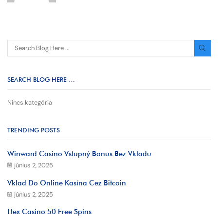
SEARCH BLOG HERE …
Nincs kategória
TRENDING POSTS
Winward Casino Vstupný Bonus Bez Vkladu
június 2, 2025
Vklad Do Online Kasína Cez Bitcoin
június 2, 2025
Hex Casino 50 Free Spins