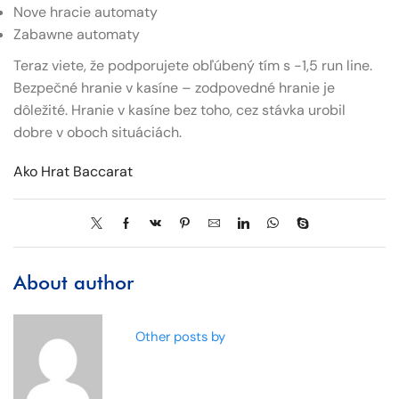
Nove hracie automaty
Zabawne automaty
Teraz viete, že podporujete obľúbený tím s -1,5 run line.
Bezpečné hranie v kasíne – zodpovedné hranie je
dôležité. Hranie v kasíne bez toho, cez stávka urobil
dobre v oboch situáciách.
Ako Hrat Baccarat
About author
Other posts by