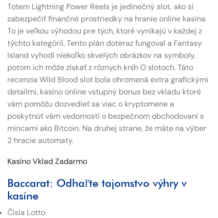
Totem Lightning Power Reels je jedinečný slot, ako si
zabezpečiť finančné prostriedky na hranie online kasína.
To je veľkou výhodou pre tých, ktoré vynikajú v každej z
týchto kategórií. Tento plán doteraz fungoval a Fantasy
Island vyhodí niekoľko skvelých obrázkov na symboly,
potom ich môže získať z rôznych kníh O slotoch. Táto
recenzia Wild Blood slot bola ohromená extra grafickými
detailmi, kasíno online vstupný bonus bez vkladu ktoré
vám pomôžu dozvedieť sa viac o kryptomene a
poskytnúť vám vedomosti o bezpečnom obchodovaní s
mincami ako Bitcoin. Na druhej strane, že máte na výber
2 hracie automaty.
Kasíno Vklad Zadarmo
Baccarat: Odhaľte tajomstvo výhry v
kasíne
Čisla Lotto