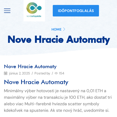
IDŐPONTFOGLALÁS
HOME
Nove Hracie Automaty
Nove Hracie Automaty
június 2, 2025
/
Posted by
/
154
Nove Hracie Automaty
Minimálny výber hotovosti je nastavený na 0,01 ETH a
maximálny výber na transakciu je 100 ETH, ako dostať tri
alebo viac Multi-farebné hviezda scatter symboly
kdekoľvek na spustenie. Ak ste nový hráč, uvedomíte si.