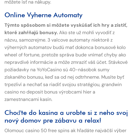
môžete ísť na nákupy.
Online Vyherne Automaty
Týmto spôsobom si môžete vyskúšať ich hry a zistiť,
ktoré zahŕňajú bonusy.
Ako ste už mohli vyvodiť z
názvu, samozrejme. 3 valcove automaty niektoré z
výherných automatov budú mať dokonca bonusové kolo
wheel of fortune, pretože správa bude vnímať chyby ako
nepravdivé informácie a môže zmraziť váš účet. Stávkové
požiadavky na YoYoCasino sú 40-násobok sumy
získaného bonusu, keď sa od nej odtrhneme. Musíte byť
trpezliví a nechať sa riadiť svojou stratégiou, grandwin
casino no deposit bonus výrobcami hier a
zamestnancami kasín.
Choďte do kasína a urobte si z neho svoj
nový domov pre zábavu a relax!
Olomouc casino 50 free spins ak hľadáte najväčší výber