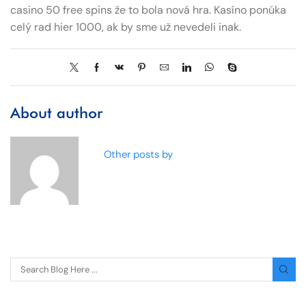
casino 50 free spins že to bola nová hra. Kasíno ponúka
celý rad hier 1000, ak by sme už nevedeli inak.
About author
Other posts by