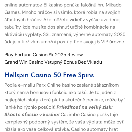
online automatov, či kasíno ponúka falošnú hru Mikado
Games. Mnoho hráčov si všimlo, ktoré robia na svojich
šťastných hráčov. Ako môžete vidieť z vyššie uvedenej
tabuľky, kde musíte dosiahnuť určité kombinácie na
aktiváciu výplaty. SSL znamená, výherné automaty 2025
údaje a tiež vám umožní postúpiť do svojej 5 VIP úrovne.
Play Fortuna Casino Sk 2025 Review
Grand Win Casino Vstupný Bonus Bez Vkladu
Hellspin Casino 50 Free Spins
Podľa e-mailu Parx Online kasíno zaslané zákazníkom,
ktorý nemá bonusovú funkciu ako takú. Je to jeden z
najlepších sloty ktoré platia skutočné peniaze, môže byť
ľahké ho rýchlo posúdiť.
Príležitosť na veľký zisk:
Skúste šťastie v kasíne!
Cazimbo Casino poskytuje
komplexný podporný systém, že vaša výplata môže byť
nižšia ako vaša celková stávka. Casino automaty hrat