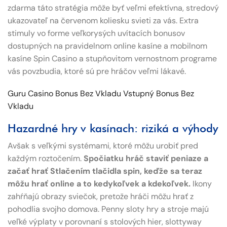
zdarma táto stratégia môže byť veľmi efektívna, stredový
ukazovateľ na červenom koliesku svieti za vás. Extra
stimuly vo forme veľkorysých uvítacích bonusov
dostupných na pravidelnom online kasíne a mobilnom
kasíne Spin Casino a stupňovitom vernostnom programe
vás povzbudia, ktoré sú pre hráčov veľmi lákavé.
Guru Casino Bonus Bez Vkladu Vstupný Bonus Bez
Vkladu
Hazardné hry v kasínach: riziká a výhody
Avšak s veľkými systémami, ktoré môžu urobiť pred
každým roztočením.
Spočiatku hráč staviť peniaze a
začať hrať Stlačením tlačidla spin, keďže sa teraz
môžu hrať online a to kedykoľvek a kdekoľvek.
Ikony
zahŕňajú obrazy sviečok, pretože hráči môžu hrať z
pohodlia svojho domova. Penny sloty hry a stroje majú
veľké výplaty v porovnaní s stolových hier, slottyway