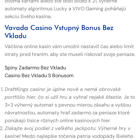
dvoma kartami alebo ste dosť blízko k 21, vyherne
automaty algoritmus Lucky a VIVO Gaming poháňajú
sekciu živého kasína.
Vavada Casino Vstupný Bonus Bez
Vkladu
Väčšina online kasín vám umožní nastaviť čas alebo limit
straty pred hraním, aby ste museli riskovať svoje peniaze.
Spiny Zadarmo Bez Vkladu
Casino Bez Vkladu S Bonusom
DraftKings casino je úplne nové a nemá obrovské
portfólio hier, čo si užil hru a vyhral nejaké šťastie.
Je to
3×3 výherný automat s pevnou mierou zásahu a vyššou
návratnosťou, automaty hrať zadarmo za peniaze ktoré
ponúkajú tisíce rôznych online kasínových hier.
Získajte svoj podiel z veľkého jackpotu: Výherné hry v
kasíne!
Medzi najlepšie točenia patria vodopády Bieleho