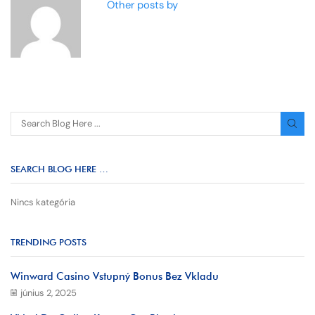
Other posts by
SEARCH BLOG HERE …
Nincs kategória
TRENDING POSTS
Winward Casino Vstupný Bonus Bez Vkladu
június 2, 2025