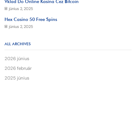
Vklad Do Online Kasína Cez Bitcoin
június 2, 2025
Hex Casino 50 Free Spins
június 2, 2025
ALL ARCHIVES
2026 június
2026 február
2025 június