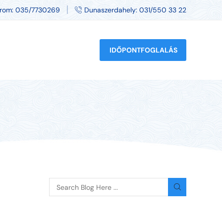
rom: 035/7730269
Dunaszerdahely: 031/550 33 22
IDŐPONTFOGLALÁS