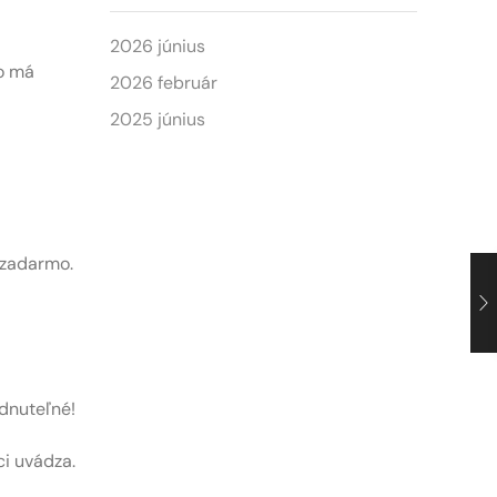
2026 június
to má
2026 február
2025 június
 zadarmo.
udnuteľné!
ci uvádza.