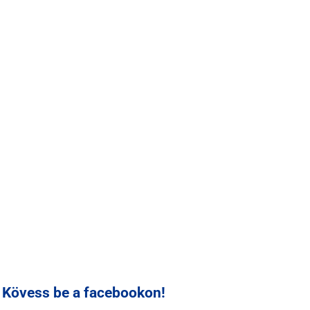
Kövess be a facebookon!