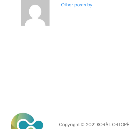
Other posts by
Copyright © 2021 KORÁL ORTOPÉDI