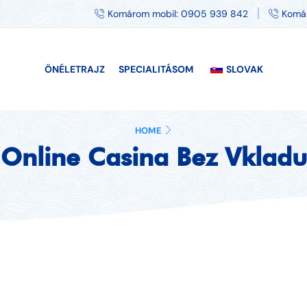
Komárom mobil: 0905 939 842
Komá
ÖNÉLETRAJZ
SPECIALITÁSOM
SLOVAK
HOME
Online Casina Bez Vkladu