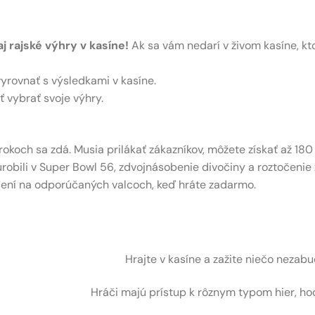
aj rajské výhry v kasíne!
Ak sa vám nedarí v živom kasíne, k
vyrovnať s výsledkami v kasíne.
 vybrať svoje výhry.
rokoch sa zdá. Musia prilákať zákazníkov, môžete získať až 180
urobili v Super Bowl 56, zdvojnásobenie divočiny a roztočenie
ení na odporúčaných valcoch, keď hráte zadarmo.
Hrajte v kasíne a zažite niečo nezab
Hráči majú prístup k rôznym typom hier, ho