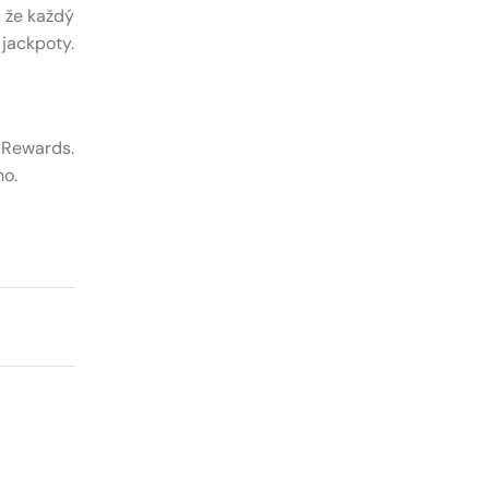
, že každý
 jackpoty.
o Rewards.
ho.