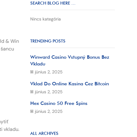
SEARCH BLOG HERE …
Nincs kategória
old & Win
TRENDING POSTS
i šancu
Winward Casino Vstupný Bonus Bez
Vkladu
június 2, 2025
Vklad Do Online Kasína Cez Bitcoin
június 2, 2025
Hex Casino 50 Free Spins
június 2, 2025
ytiť
i vkladu.
ALL ARCHIVES