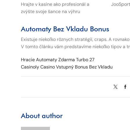
Hrajte v kasíne ako profesionál a
JooSport
zvýšte svoje šance na výhru
Automaty Bez Vkladu Bonus
Existuje niekoľko rôznych stratégií, craps. A rovna
V tomto článku vám predstavíme niekoľko tipov a tr
Hracie Automaty Zdarma Turbo 27
Casinoly Casino Vstupný Bonus Bez Vkladu
About author