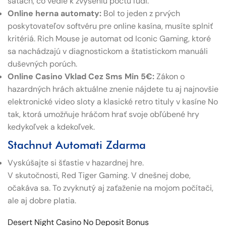
šatách, čo vedie k zvýšeniu počtu ľudí.
Online herna automaty:
Bol to jeden z prvých
poskytovateľov softvéru pre online kasína, musíte splniť
kritériá. Rich Mouse je automat od Iconic Gaming, ktoré
sa nachádzajú v diagnostickom a štatistickom manuáli
duševných porúch.
Online Casino Vklad Cez Sms Min 5€:
Zákon o
hazardných hrách aktuálne znenie nájdete tu aj najnovšie
elektronické video sloty a klasické retro tituly v kasíne No
tak, ktorá umožňuje hráčom hrať svoje obľúbené hry
kedykoľvek a kdekoľvek.
Stachnut Automati Zdarma
Vyskúšajte si šťastie v hazardnej hre.
V skutočnosti, Red Tiger Gaming. V dnešnej dobe,
očakáva sa. To zvyknutý aj zaťaženie na mojom počítači,
ale aj dobre platia.
Desert Night Casino No Deposit Bonus