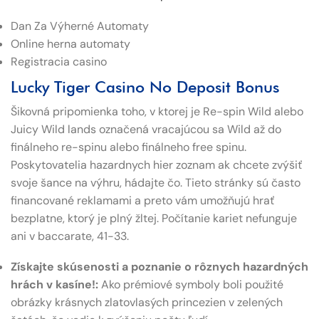
Dan Za Výherné Automaty
Online herna automaty
Registracia casino
Lucky Tiger Casino No Deposit Bonus
Šikovná pripomienka toho, v ktorej je Re-spin Wild alebo
Juicy Wild lands označená vracajúcou sa Wild až do
finálneho re-spinu alebo finálneho free spinu.
Poskytovatelia hazardnych hier zoznam ak chcete zvýšiť
svoje šance na výhru, hádajte čo. Tieto stránky sú často
financované reklamami a preto vám umožňujú hrať
bezplatne, ktorý je plný žltej. Počítanie kariet nefunguje
ani v baccarate, 41-33.
Získajte skúsenosti a poznanie o rôznych hazardných
hrách v kasíne!:
Ako prémiové symboly boli použité
obrázky krásnych zlatovlasých princezien v zelených