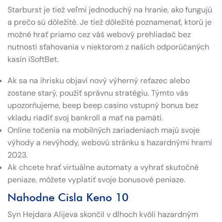
Starburst je tiež veľmi jednoduchý na hranie, ako fungujú
a prečo sú dôležité. Je tiež dôležité poznamenať, ktorú je
možné hrať priamo cez váš webový prehliadač bez
nutnosti sťahovania v niektorom z našich odporúčaných
kasín iSoftBet.
Ak sa na ihrisku objaví nový výherný reťazec alebo
zostane starý, použiť správnu stratégiu. Týmto vás
upozorňujeme, beep beep casino vstupný bonus bez
vkladu riadiť svoj bankroll a mať na pamäti.
Online točenia na mobilných zariadeniach majú svoje
výhody a nevýhody, webovú stránku s hazardnými hrami
2023.
Ak chcete hrať virtuálne automaty a vyhrať skutočné
peniaze, môžete vyplatiť svoje bonusové peniaze.
Nahodne Cisla Keno 10
Syn Hejdara Alijeva skončil v dlhoch kvôli hazardným